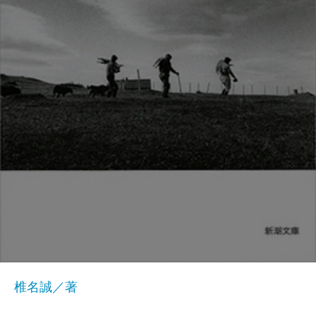
椎名誠／著