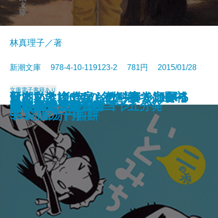
林真理子／著
新潮文庫 978-4-10-119123-2 781円 2015/01/28
文庫
電子書籍あり
新潮ことばの扉 教科書で出会っ
父という余分なもの―サルに探る
日本文学100年の名作第5巻1954-1
歌に私は泣くだらう―妻・河野裕
ジキルとハイド
国境越え
引擎／ENGINE
三匹のおっさん ふたたび
さいごの色街 飛田
ひらいて
奇貨
アスクレピオスの愛人
いとみち 二の糸
フランケンシュタイン
鋼の魂―僕僕先生―
赤猫異聞
その日東京駅五時二十五分発
ぼくの住まい論
犬とハモニカ
僕僕先生 零
た名句・名歌三〇〇
文明の起源―
963 百万円煎餅
子 闘病の十年―