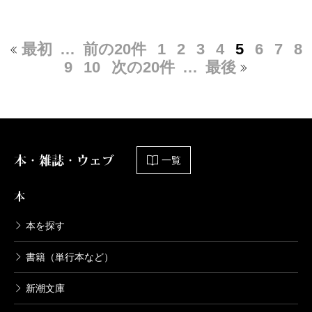
最初
…
前の20件
1
2
3
4
5
6
7
8
9
10
次の20件
…
最後
本・雑誌・ウェブ
一覧
本
本を探す
書籍（単行本など）
新潮文庫