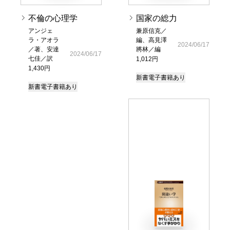
不倫の心理学
国家の総力
アンジェ
兼原信克／
ラ・アオラ
編、高見澤
2024/06/17
／著、安達
將林／編
2024/06/17
七佳／訳
1,012円
1,430円
新書
電子書籍あり
新書
電子書籍あり