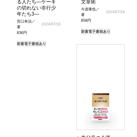
る人たち―ケーキ
文章術
の切れない非行少
今道琢也／
2024/07/18
年たち3―
著
858円
宮口幸治／
2024/07/18
著
新書
電子書籍あり
836円
新書
電子書籍あり