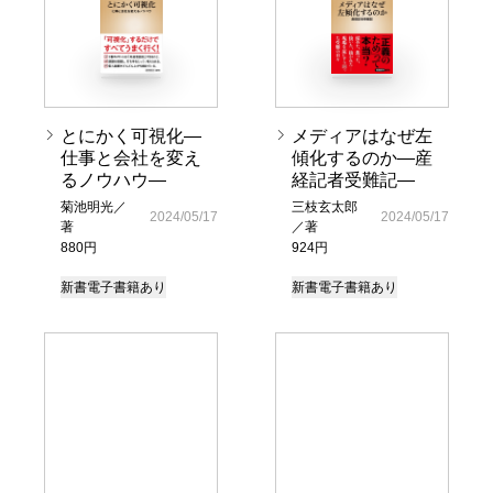
とにかく可視化―
メディアはなぜ左
仕事と会社を変え
傾化するのか―産
るノウハウ―
経記者受難記―
菊池明光／
三枝玄太郎
2024/05/17
2024/05/17
著
／著
880円
924円
新書
電子書籍あり
新書
電子書籍あり