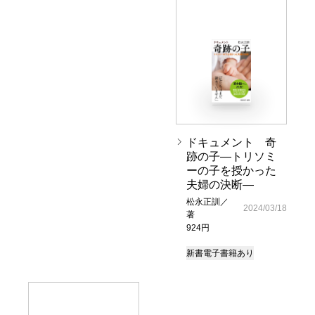
ドキュメント 奇
跡の子―トリソミ
ーの子を授かった
夫婦の決断―
松永正訓／
2024/03/18
著
924円
新書
電子書籍あり