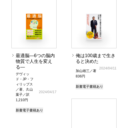
最適脳―6つの脳内
俺は100歳まで生き
物質で人生を変え
ると決めた
る―
2024/04/11
加山雄三／著
デヴィッ
836円
ド・JP・フ
ィリップス
新書
電子書籍あり
／著、久山
2024/04/17
葉子／訳
1,210円
新書
電子書籍あり