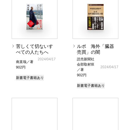
苦しくて切ないす
ルポ 海外「臓器
べての人たちへ
売買」の闇
2024/04/17
読売新聞社
南直哉／著
会部取材班
2024/04/17
902円
／著
902円
新書
電子書籍あり
新書
電子書籍あり