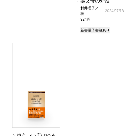
義父母の介護
村井理子／
2024/07/18
著
924円
新書
電子書籍あり
東京いい店はやる