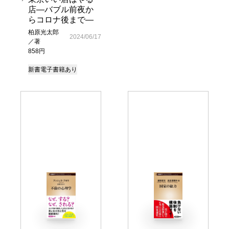
店―バブル前夜か
らコロナ後まで―
柏原光太郎
2024/06/17
／著
858円
新書
電子書籍あり