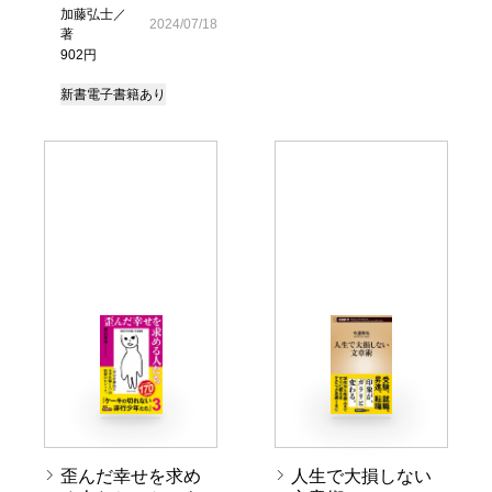
加藤弘士／
2024/07/18
著
902円
新書
電子書籍あり
歪んだ幸せを求め
人生で大損しない