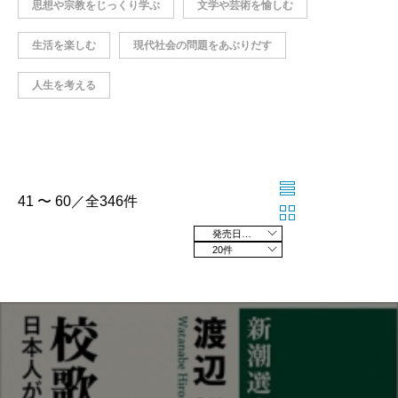
思想や宗教をじっくり学ぶ
文学や芸術を愉しむ
生活を楽しむ
現代社会の問題をあぶりだす
人生を考える
41 〜 60／全346件
発売日の新しい順
20件