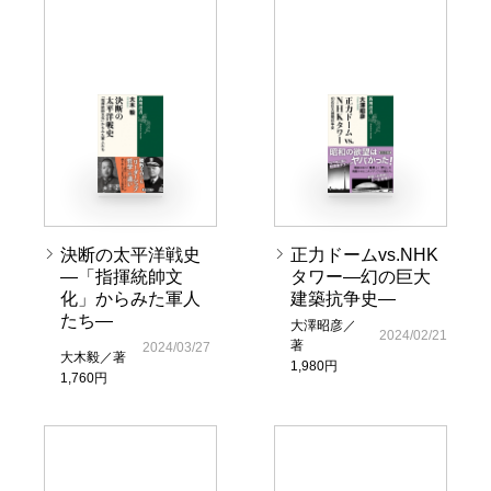
決断の太平洋戦史
正力ドームvs.NHK
―「指揮統帥文
タワー―幻の巨大
化」からみた軍人
建築抗争史―
たち―
大澤昭彦／
2024/02/21
著
2024/03/27
大木毅／著
1,980円
1,760円