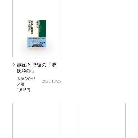
嫉妬と階級の『源
氏物語』
大塚ひかり
2023/10/25
／著
1,815円