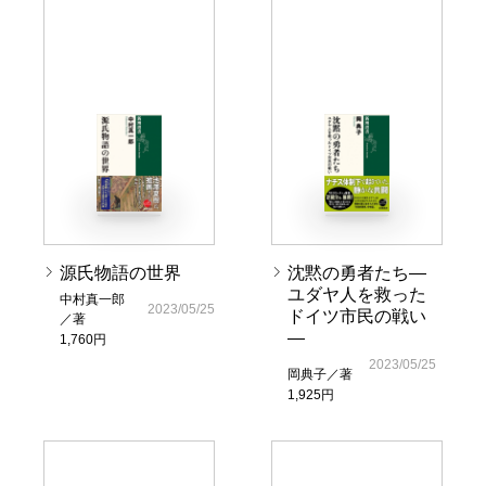
源氏物語の世界
沈黙の勇者たち―
ユダヤ人を救った
中村真一郎
2023/05/25
ドイツ市民の戦い
／著
―
1,760円
2023/05/25
岡典子／著
1,925円