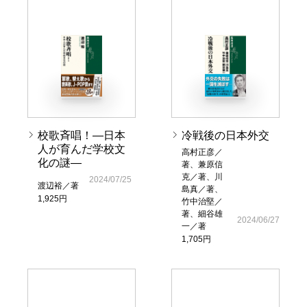
校歌斉唱！―日本
冷戦後の日本外交
人が育んだ学校文
高村正彦／
化の謎―
著、兼原信
克／著、川
2024/07/25
渡辺裕／著
島真／著、
1,925円
竹中治堅／
著、細谷雄
2024/06/27
一／著
1,705円