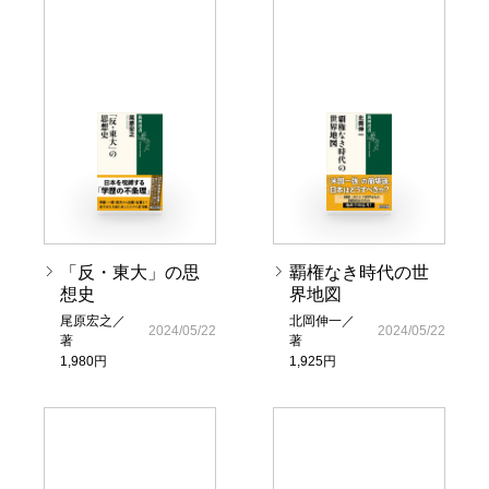
「反・東大」の思
覇権なき時代の世
想史
界地図
尾原宏之／
北岡伸一／
2024/05/22
2024/05/22
著
著
1,980円
1,925円