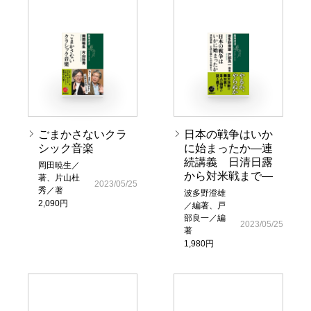
ごまかさないクラ
日本の戦争はいか
シック音楽
に始まったか―連
続講義 日清日露
岡田暁生／
から対米戦まで―
著、片山杜
2023/05/25
秀／著
波多野澄雄
2,090円
／編著、戸
部良一／編
2023/05/25
著
1,980円