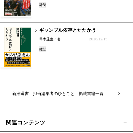
雑誌
ギャンブル依存とたたかう
帚木蓬生／著
2016/12/15
雑誌
新潮選書 担当編集者のひとこと
掲載書籍一覧
関連コンテンツ