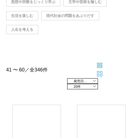
思想や宗教をじっくり学ぶ
文学や芸術を愉しむ
生活を楽しむ
現代社会の問題をあぶりだす
人生を考える
41 〜 60／全346件
発売日の新しい順
20件