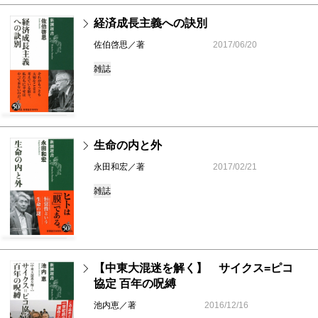
経済成長主義への訣別
佐伯啓思／著
2017/06/20
雑誌
生命の内と外
永田和宏／著
2017/02/21
雑誌
【中東大混迷を解く】 サイクス=ピコ
協定 百年の呪縛
池内恵／著
2016/12/16