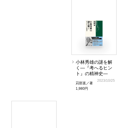
小林秀雄の謎を解
く―『考へるヒン
ト』の精神史―
2023/10/25
苅部直／著
1,980円