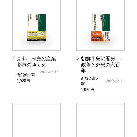
京都―未完の産業
朝鮮半島の歴史―
都市のゆくえ―
政争と外患の六百
年―
2023/09/19
有賀健／著
新城道彦／
1,925円
2023/06/21
著
1,925円