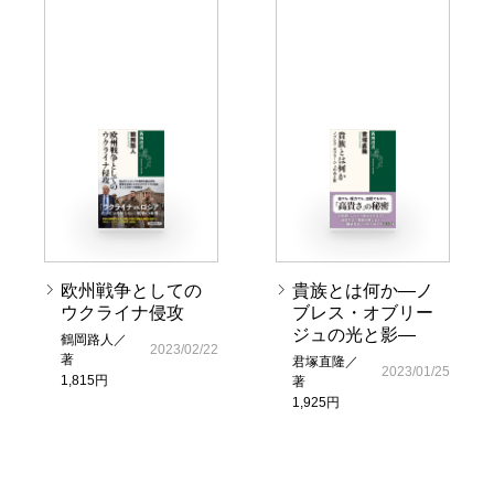
欧州戦争としての
貴族とは何か―ノ
ウクライナ侵攻
ブレス・オブリー
ジュの光と影―
鶴岡路人／
2023/02/22
著
君塚直隆／
2023/01/25
1,815円
著
1,925円