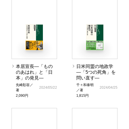
本居宣長―「もの
日米同盟の地政学
のあはれ」と「日
―「5つの死角」を
本」の発見―
問い直す―
先崎彰容／
千々和泰明
2024/05/22
2024/04/25
著
／著
2,090円
1,815円