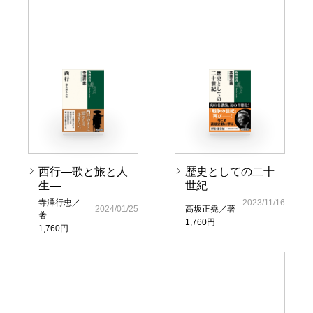
西行―歌と旅と人
歴史としての二十
生―
世紀
寺澤行忠／
2023/11/16
2024/01/25
高坂正堯／著
著
1,760円
1,760円