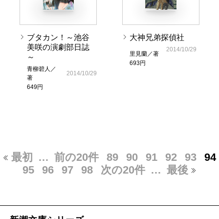
ブタカン！～池谷
大神兄弟探偵社
美咲の演劇部日誌
2014/10/29
里見蘭／著
～
693円
青柳碧人／
2014/10/29
著
649円
最初
…
前の20件
89
90
91
92
93
94
95
96
97
98
次の20件
…
最後