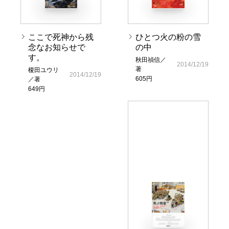
ここで死神から残
ひとつ火の粉の雪
念なお知らせで
の中
す。
秋田禎信／
2014/12/19
著
榎田ユウリ
2014/12/19
605円
／著
649円