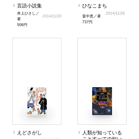
言語小説集
ひなこまち
井上ひさし／
2014/11/28
2014/11/28
畠中恵／著
著
737円
506円
えどさがし
人類が知っている
ことすべての短い