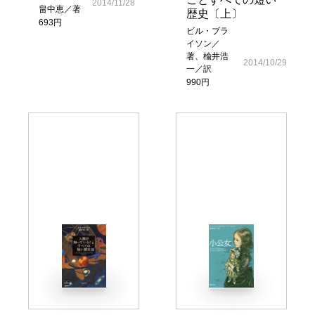
2014/11/28
畠中恵／著
歴史〔上〕
693円
ビル・ブラ
イソン／
著、楡井浩
2014/10/29
一／訳
990円