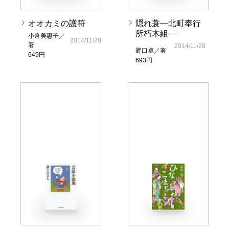
オオカミの護符
隠れ蓑―北町奉行
所朽木組―
小倉美惠子／
2014/11/28
著
2014/11/28
野口卓／著
649円
693円