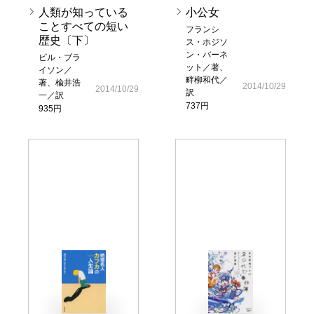
人類が知っている
小公女
ことすべての短い
フランシ
歴史〔下〕
ス・ホジソ
ン・バーネ
ビル・ブラ
ット／著、
イソン／
畔柳和代／
著、楡井浩
2014/10/29
2014/10/29
訳
一／訳
737円
935円