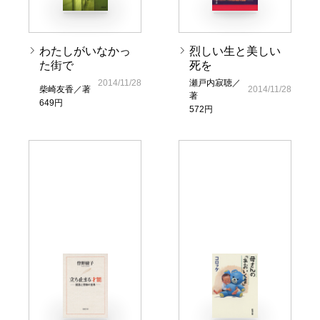
わたしがいなかっ
烈しい生と美しい
た街で
死を
2014/11/28
瀬戸内寂聴／
柴崎友香／著
2014/11/28
著
649円
572円