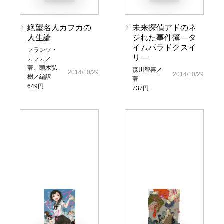
絶望名人カフカの
未来探偵アドのネ
人生論
ジれた事件簿―タ
イムパラドクスイ
フランツ・
リ―
カフカ／
著、頭木弘
森川智喜／
2014/10/29
2014/10/29
樹／編訳
著
649円
737円