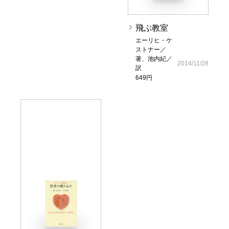
飛ぶ教室
エーリヒ・ケ
ストナー／
著、池内紀／
2014/11/28
訳
649円