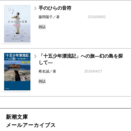
手のひらの音符
藤岡陽子／著
2016/09/02
雑誌
「十五少年漂流記」への旅―幻の島を探
して―
椎名誠／著
2016/04/27
雑誌
新潮文庫
メールアーカイブス