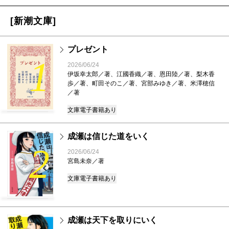
[新潮文庫]
プレゼント
1
2026/06/24
伊坂幸太郎／著、江國香織／著、恩田陸／著、梨木香
歩／著、町田そのこ／著、宮部みゆき／著、米澤穂信
／著
文庫
電子書籍あり
成瀬は信じた道をいく
2
2026/06/24
宮島未奈／著
文庫
電子書籍あり
成瀬は天下を取りにいく