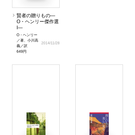
賢者の贈りもの―
O・ヘンリー傑作選
I―
O・ヘンリー
／著、小川高
2014/11/28
義／訳
649円