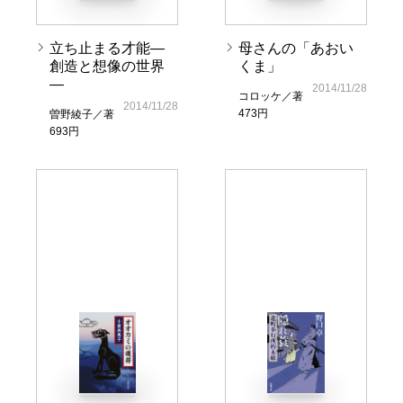
立ち止まる才能―
母さんの「あおい
創造と想像の世界
くま」
―
2014/11/28
コロッケ／著
2014/11/28
473円
曽野綾子／著
693円