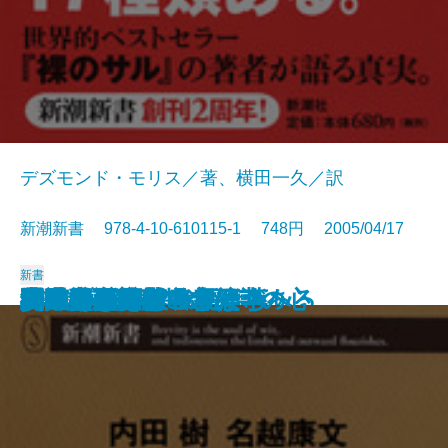
デズモンド・モリス／著、横田一久／訳
新潮新書 978-4-10-610115-1 748円 2005/04/17
新書
不動心
ウェブ人間論
剣と禅のこころ
自分らしい逝き方
本気で言いたいことがある
池波正太郎劇場
超バカの壁
ヘミングウェイの言葉
野垂れ死に
「裸のサル」の幸福論
14歳の子を持つ親たちへ
男の引き際
妻に捧げた1778話
釈迦に説法
死の壁
翼のある言葉
法隆寺の智慧 永平寺の心
山本周五郎のことば
バカの壁
死ぬための教養