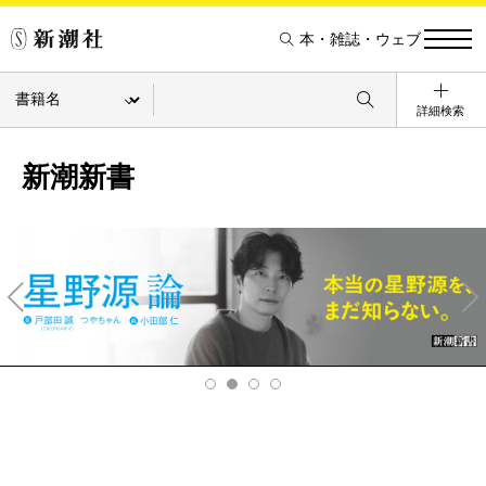
本・雑誌・ウェブ
詳細検索
新潮新書
Pre
Ne
v
xt