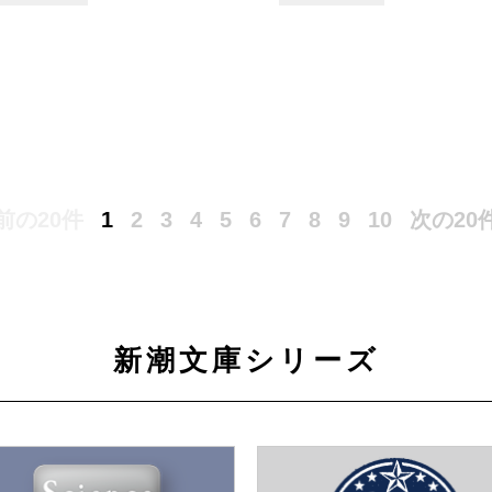
前の20件
1
2
3
4
5
6
7
8
9
10
次の20
新潮文庫シリーズ