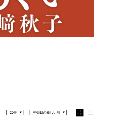
Nex
t
20件
発売日の新しい順