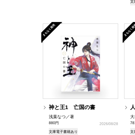
文
まもなく発売
まもなく発
神と王1 亡国の書
浅葉なつ／著
大
880円
7
2026/08/28
文庫
電子書籍あり
文