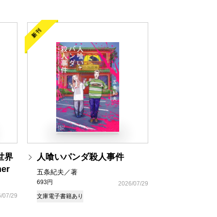
新刊
世界
人喰いパンダ殺人事件
er
五条紀夫／著
693円
2026/07/29
/07/29
文庫
電子書籍あり