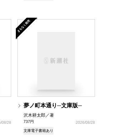
まもなく発売
夢ノ町本通り─文庫版─
沢木耕太郎／著
737円
/08/28
2026/08/28
文庫
電子書籍あり