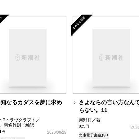
売
まもなく発売
未知なるカダスを夢に求め
さよならの言い方なん
て
らない。11
・P・ラヴクラフト／
河野裕／著
、南條竹則／編訳
825円
2026
81円
2026/08/28
文庫
電子書籍あり