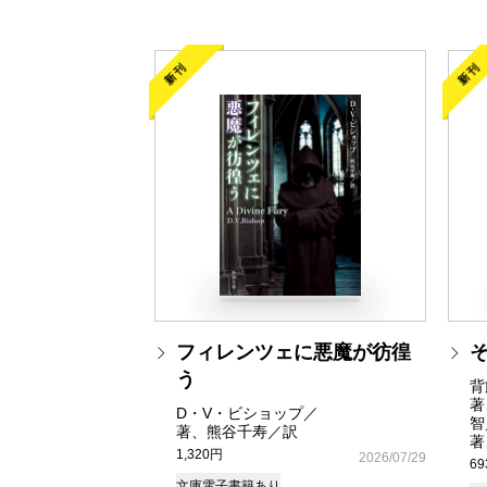
新刊
新刊
フィレンツェに悪魔が彷徨
う
背
著
D・V・ビショップ／
智
著、熊谷千寿／訳
著
1,320円
2026/07/29
6
文庫
電子書籍あり