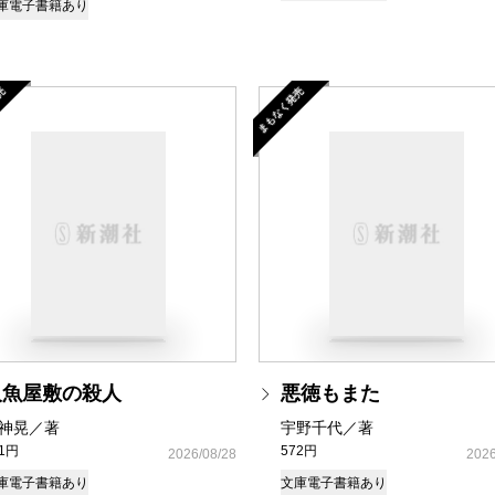
庫
電子書籍あり
売
まもなく発売
人魚屋敷の殺人
悪徳もまた
神晃／著
宇野千代／著
81円
572円
2026/08/28
2026
庫
電子書籍あり
文庫
電子書籍あり