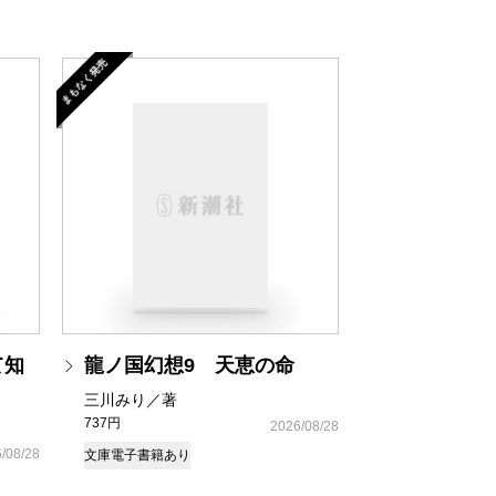
まもなく発売
て知
龍ノ国幻想9 天恵の命
三川みり／著
737円
2026/08/28
/08/28
文庫
電子書籍あり