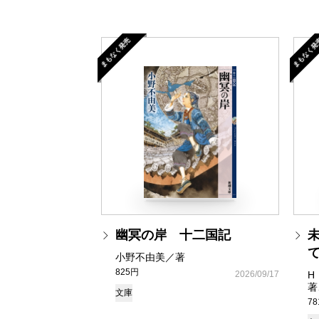
まもなく発売
まもなく発
幽冥の岸 十二国記
小野不由美／著
825円
2026/09/17
H
著
文庫
7