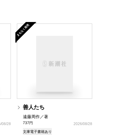
まもなく発売
善人たち
遠藤周作／著
737円
/08/28
2026/08/28
文庫
電子書籍あり