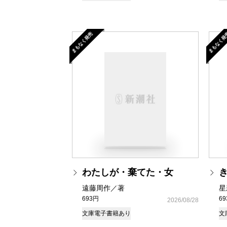
まもなく発売
まもなく発
わたしが・棄てた・女
遠藤周作／著
星
693円
6
2026/08/28
文庫
電子書籍あり
文