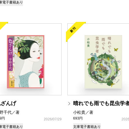
庫
電子書籍あり
新刊
色ざんげ
晴れでも雨でも昆虫学
野千代／著
小松貴／著
49円
693円
2026/07/29
2026
庫
電子書籍あり
文庫
電子書籍あり