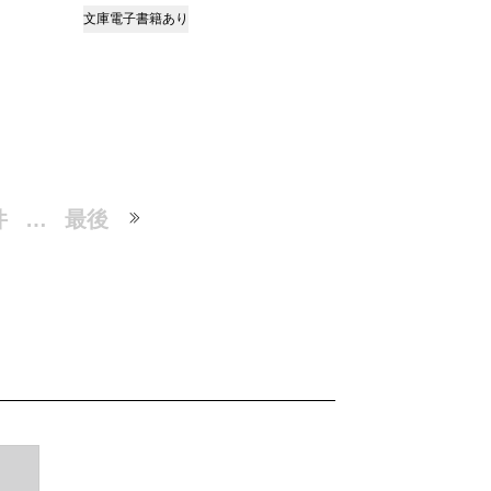
文庫
電子書籍あり
件
…
最後