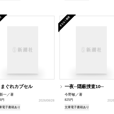
売
まもなく発売
きまぐれカプセル
一夜─隠蔽捜査10─
新一／著
今野敏／著
93円
825円
2026/08/28
2026
庫
電子書籍あり
文庫
電子書籍あり