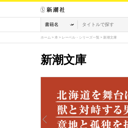
ホーム
>
本
>
レーベル・シリーズ一覧
>
新潮文庫
新潮文庫