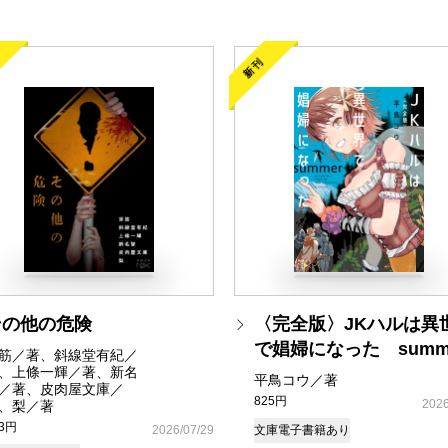
新刊
その他の危険
〈完全版〉JKハルは異
で娼婦になった summ
筋／著、斜線堂有紀／
、上條一輝／著、新名
平鳥コウ／著
／著、皮肉屋文庫／
825円
2026
、梨／著
93円
2026/07/29
文庫
電子書籍あり