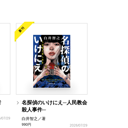
新刊
者
名探偵のいけにえ─人民教会
殺人事件─
/07/29
白井智之／著
990円
2026/07/29