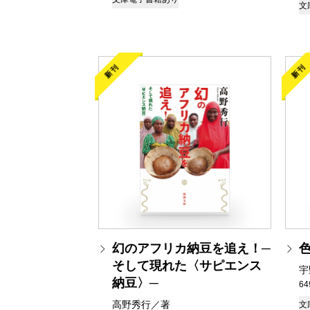
文
新刊
新刊
幻のアフリカ納豆を追え！─
そして現れた〈サピエンス
宇
納豆〉─
6
高野秀行／著
文