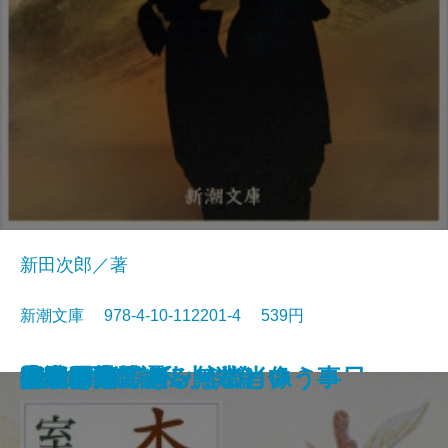
新田次郎／著
新潮文庫 978-4-10-112201-4 539円
沈める滝
氷壁
総会屋錦城
夜と霧の隅で
虹いくたび
われらの時代
赤い影法師
イワン・デニーソヴィチの一日
リルケ詩集
縦走路
杏っ子
ドリアン・グレイの肖像
Xへの手紙・私小説論
挽歌
吾輩は猫である
作家の顔
花のれん
小説日本芸譚
モオツァルト・無常という事
女であること