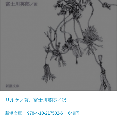
リルケ／著、富士川英郎／訳
新潮文庫 978-4-10-217502-6 649円