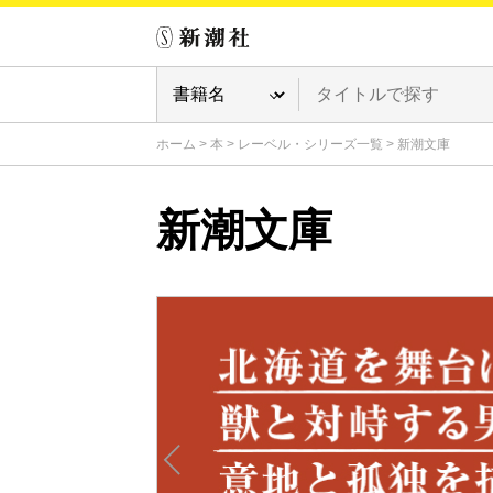
ホーム
>
本
>
レーベル・シリーズ一覧
>
新潮文庫
新潮文庫