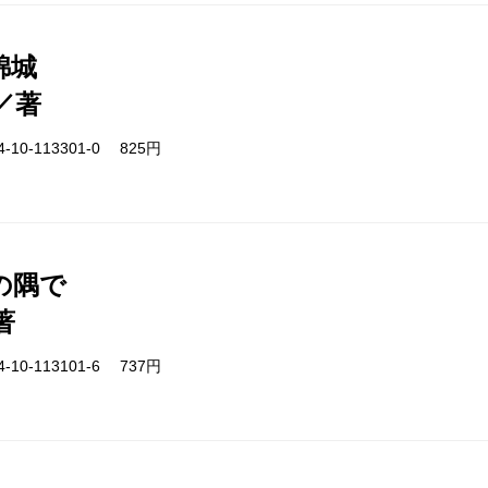
錦城
／著
-10-113301-0 825円
の隅で
著
-10-113101-6 737円