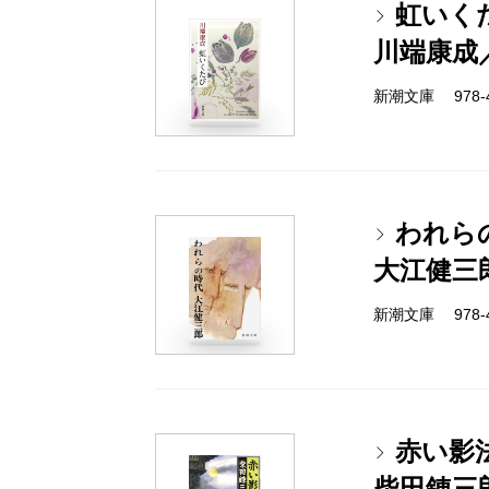
虹いく
川端康成
新潮文庫 978-4
われら
大江健三
新潮文庫 978-4
赤い影
柴田錬三