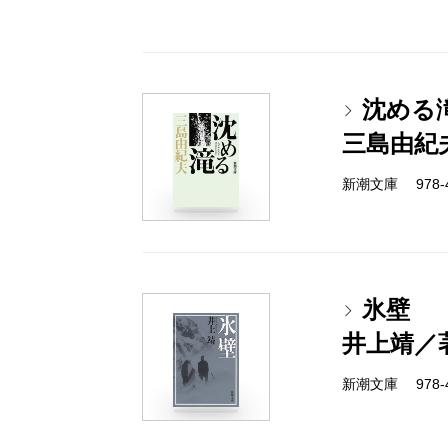
沈める
三島由紀
新潮文庫 978-4
氷壁
井上靖／
新潮文庫 978-4