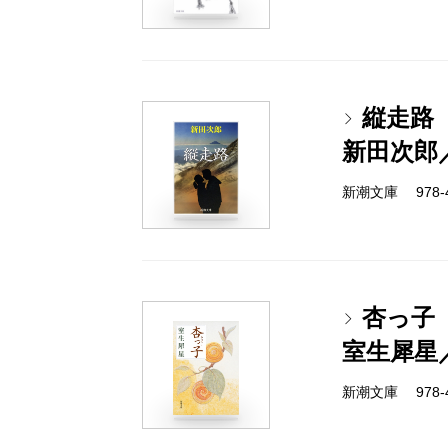
縦走路
新田次郎
新潮文庫 978-4
杏っ子
室生犀星
新潮文庫 978-4