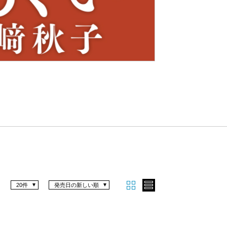
Nex
t
20件
発売日の新しい順