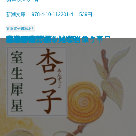
新潮文庫 978-4-10-112201-4 539円
文庫
電子書籍あり
沈める滝
氷壁
総会屋錦城
夜と霧の隅で
虹いくたび
われらの時代
赤い影法師
イワン・デニーソヴィチの一日
リルケ詩集
縦走路
杏っ子
ドリアン・グレイの肖像
Xへの手紙・私小説論
挽歌
吾輩は猫である
作家の顔
花のれん
小説日本芸譚
モオツァルト・無常という事
女であること