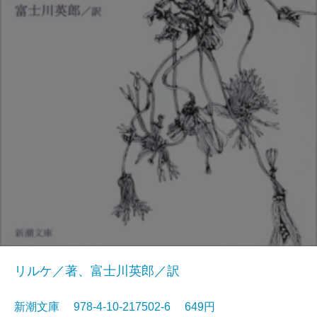
リルケ／著、富士川英郎／訳
新潮文庫 978-4-10-217502-6 649円