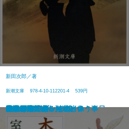
新田次郎／著
新潮文庫 978-4-10-112201-4 539円
沈める滝
氷壁
総会屋錦城
夜と霧の隅で
虹いくたび
われらの時代
赤い影法師
イワン・デニーソヴィチの一日
リルケ詩集
縦走路
杏っ子
ドリアン・グレイの肖像
Xへの手紙・私小説論
挽歌
吾輩は猫である
作家の顔
花のれん
小説日本芸譚
モオツァルト・無常という事
女であること