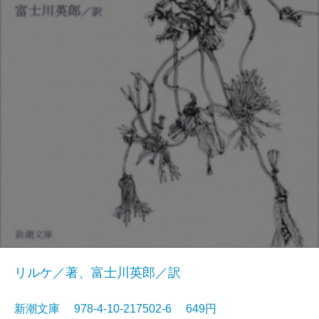
リルケ／著、富士川英郎／訳
新潮文庫 978-4-10-217502-6 649円