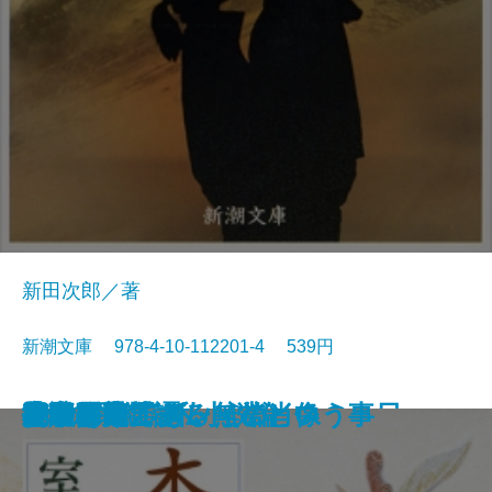
新田次郎／著
新潮文庫 978-4-10-112201-4 539円
沈める滝
氷壁
総会屋錦城
夜と霧の隅で
虹いくたび
われらの時代
赤い影法師
イワン・デニーソヴィチの一日
リルケ詩集
縦走路
杏っ子
ドリアン・グレイの肖像
Xへの手紙・私小説論
挽歌
吾輩は猫である
作家の顔
花のれん
小説日本芸譚
モオツァルト・無常という事
女であること