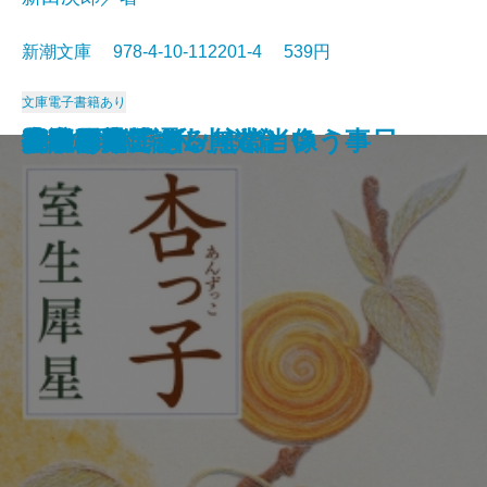
新潮文庫 978-4-10-112201-4 539円
文庫
電子書籍あり
沈める滝
氷壁
総会屋錦城
夜と霧の隅で
虹いくたび
われらの時代
赤い影法師
イワン・デニーソヴィチの一日
リルケ詩集
縦走路
杏っ子
ドリアン・グレイの肖像
Xへの手紙・私小説論
挽歌
吾輩は猫である
作家の顔
花のれん
小説日本芸譚
モオツァルト・無常という事
女であること