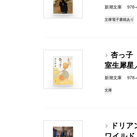
新潮文庫 978-4
文庫
電子書籍あり
杏っ子
室生犀星
新潮文庫 978-4
文庫
ドリア
ワイルド