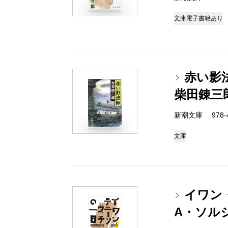
文庫
電子書籍あり
赤い影
柴田錬三
新潮文庫 978-4
文庫
イワン
A・ソル