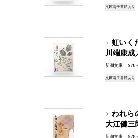
文庫
電子書籍あり
虹いく
川端康成
新潮文庫 978-4
文庫
電子書籍あり
われら
大江健三
新潮文庫 978-4