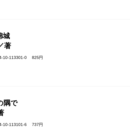
錦城
／著
-10-113301-0 825円
の隅で
著
-10-113101-6 737円