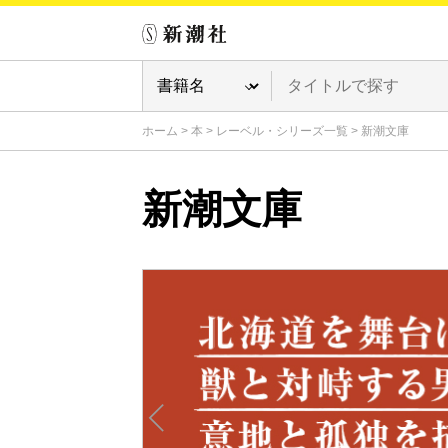
ホーム
>
本
>
レーベル・シリーズ一覧
>
新潮文庫
新潮文庫