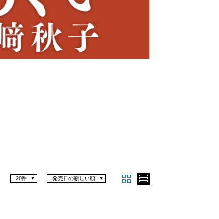
Nex
t
20件
発売日の新しい順