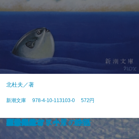
北杜夫／著
新潮文庫 978-4-10-113103-0 572円
眠狂四郎無頼控〔六〕
日日平安
芽むしり仔撃ち
忍ぶ川
梟の城
海辺の光景
しぶちん
しろばんば
香華
どくとるマンボウ航海記
プールサイド小景・静物
おはん
大炊介始末
ドストエフスキイの生活
楢山節考
紀ノ川
蒼き狼
可愛いエミリー
天平の甍
ひかりごけ