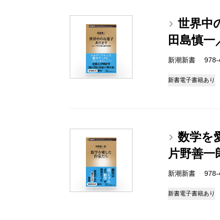
世界中
田島慎一
新潮新書 978-4-
新書
電子書籍あり
数学を
片野善一
新潮新書 978-4-
新書
電子書籍あり