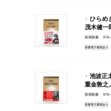
ひらめ
茂木健一
新潮新書 978-4-
新書
電子書籍あり
池波正
重金敦之
新潮新書 978-4-
新書
電子書籍あり