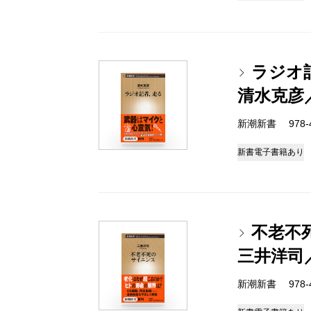
ラジオ
清水克彦
新潮新書 978-4-
新書
電子書籍あり
不老不
三井洋司
新潮新書 978-4-