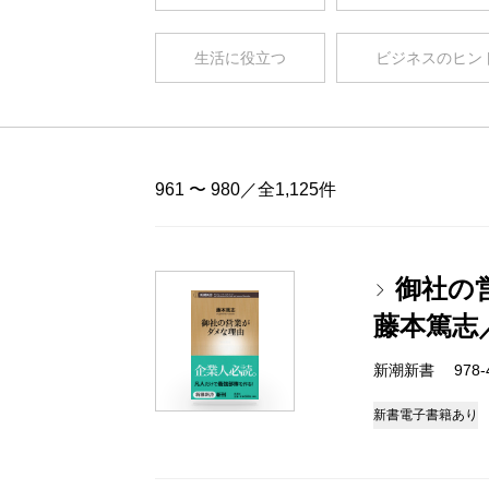
生活に役立つ
ビジネスのヒン
961 〜 980／全1,125件
御社の
藤本篤志
新潮新書 978-4-
新書
電子書籍あり