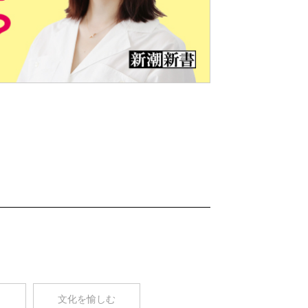
Nex
t
コ
文化を愉しむ