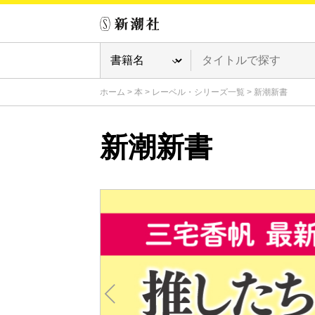
ホーム
>
本
>
レーベル・シリーズ一覧
>
新潮新書
新潮新書