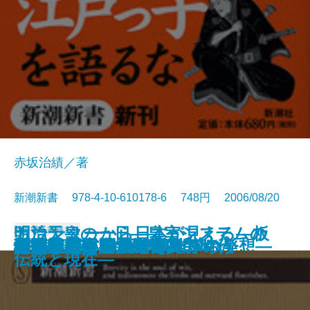
赤坂治績／著
新潮新書 978-4-10-610178-6 748円 2006/08/20
カウンターから日本が見える―板
明治天皇の一日―皇室システムの
新書
電子書籍あり
剣と禅のこころ
ホワイトハウスの職人たち
戦場でメシを食う
自分らしい逝き方
心臓にいい話
反西洋思想
好かれる方法―戦略的PRの発想―
ハリウッドで勝て！
江戸っ子と助六
新書で入門 漱石と鴎外
海賊の掟
歴代天皇のカルテ
ある北朝鮮兵士の告白
父親が教えるツルカメ算
SF魂
貝と羊の中国人
男はなぜネクタイを結ぶのか
怪盗ジゴマと活動写真の時代
前文化論の冒険―
伝統と現在―