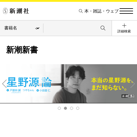
本・雑誌・ウェブ
詳細検索
新潮新書
Pre
Ne
v
xt