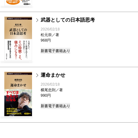
武器としての日本語思考
2026/02/18
松元崇／著
968円
新書
電子書籍あり
運命まかせ
2026/02/18
横尾忠則／著
990円
新書
電子書籍あり