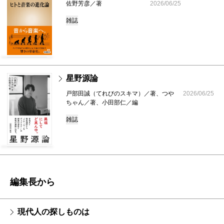
佐野芳彦／著
2026/06/25
雑誌
星野源論
戸部田誠（てれびのスキマ）／著、つや
2026/06/25
ちゃん／著、小田部仁／編
雑誌
編集長から
現代人の探しものは