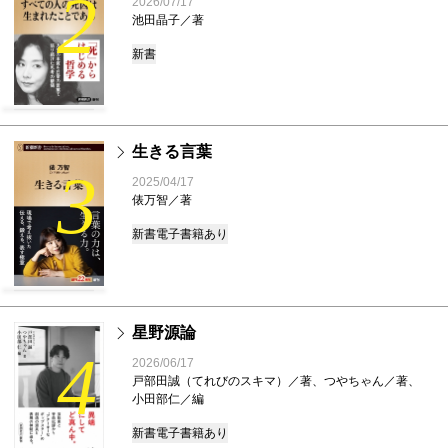
2
2026/07/17
池田晶子／著
新書
生きる言葉
3
2025/04/17
俵万智／著
新書
電子書籍あり
星野源論
4
2026/06/17
戸部田誠（てれびのスキマ）／著、つやちゃん／著、
小田部仁／編
新書
電子書籍あり