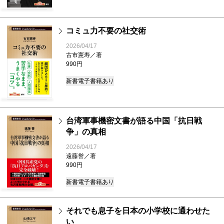
コミュ力不要の社交術
2026/04/17
古市憲寿／著
990円
新書
電子書籍あり
台湾軍事機密文書が語る中国「抗日戦
争」の真相
2026/04/17
遠藤誉／著
990円
新書
電子書籍あり
それでも息子を日本の小学校に通わせた
い