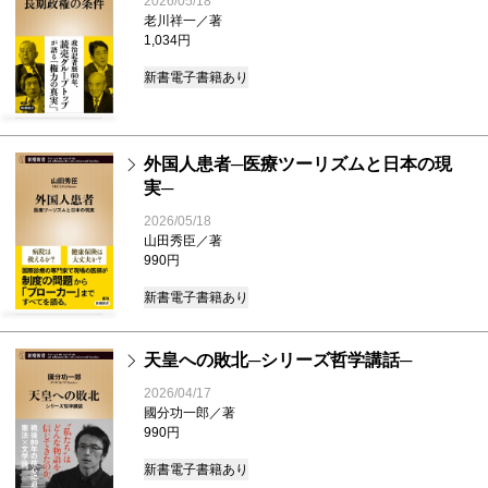
2026/05/18
老川祥一／著
1,034円
新書
電子書籍あり
外国人患者─医療ツーリズムと日本の現
実─
2026/05/18
山田秀臣／著
990円
新書
電子書籍あり
天皇への敗北─シリーズ哲学講話─
2026/04/17
國分功一郎／著
990円
新書
電子書籍あり