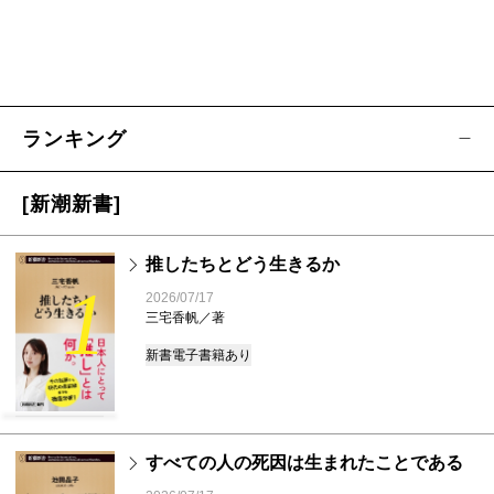
ランキング
[新潮新書]
推したちとどう生きるか
1
2026/07/17
三宅香帆／著
新書
電子書籍あり
すべての人の死因は生まれたことである