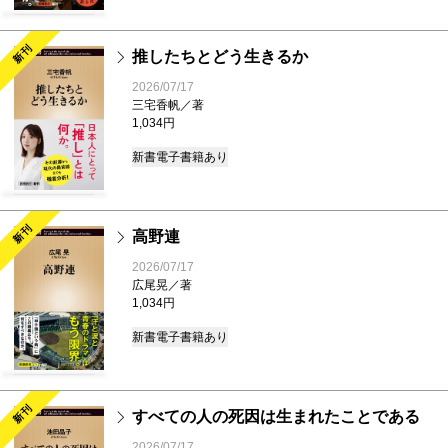
新刊
推したちとどう生きるか
2026/07/17
三宅香帆／著
1,034円
新書
電子書籍あり
新刊
高野連
2026/07/17
広尾晃／著
1,034円
新書
電子書籍あり
新刊
すべての人の死因は生まれたことである
2026/07/17