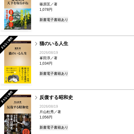
篠原匡／著
1,078円
新書
電子書籍あり
まもなく発売
猫のいる人生
2026/08/19
峯田淳／著
1,034円
新書
電子書籍あり
まもなく発売
反復する昭和史
2026/08/19
片山杜秀／著
1,056円
新書
電子書籍あり