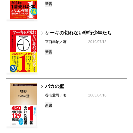
新書
ケーキの切れない非行少年たち
宮口幸治／著
2019/07/13
新書
バカの壁
養老孟司／著
2003/04/10
新書