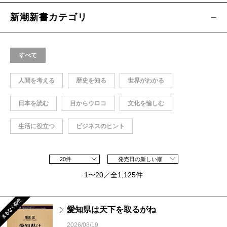
新潮新書カテゴリ
すべて
人間を考える
歴史を知る
世界がわかる
日本を読む
目からウロコ
文化を愉しむ
生活に役立つ
ビジネスのヒント
20件
発売日の新しい順
1〜20／全1,125件
まもなく発売
愛知県は天下を取るがね
2026/08/19