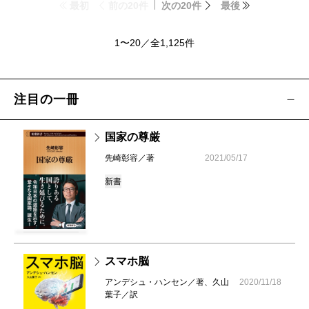
最初
前の20件
次の20件
最後
1〜20／全1,125件
注目の一冊
国家の尊厳
先崎彰容／著
2021/05/17
新書
スマホ脳
アンデシュ・ハンセン／著、久山
2020/11/18
葉子／訳