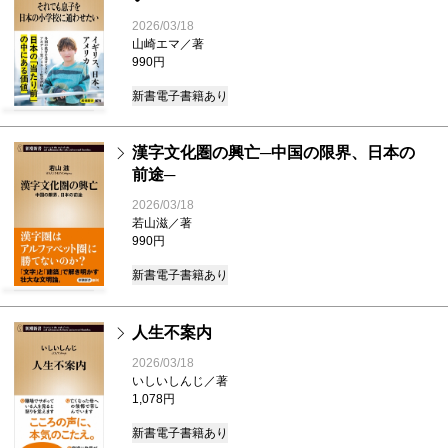
2026/03/18
山崎エマ／著
990円
新書
電子書籍あり
漢字文化圏の興亡─中国の限界、日本の
前途─
2026/03/18
若山滋／著
990円
新書
電子書籍あり
人生不案内
2026/03/18
いしいしんじ／著
1,078円
新書
電子書籍あり