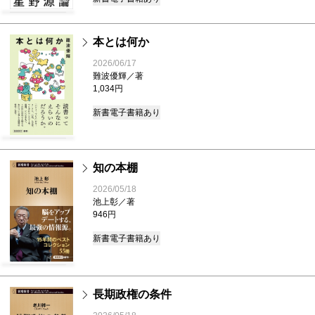
本とは何か
2026/06/17
難波優輝／著
1,034円
新書
電子書籍あり
知の本棚
2026/05/18
池上彰／著
946円
新書
電子書籍あり
長期政権の条件