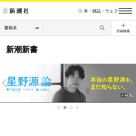
本・雑誌・ウェブ
詳細検索
新潮新書
Pre
Ne
v
xt