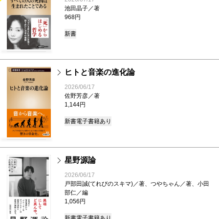
池田晶子／著
968円
新書
ヒトと音楽の進化論
2026/06/17
佐野芳彦／著
1,144円
新書
電子書籍あり
星野源論
2026/06/17
戸部田誠(てれびのスキマ)／著、つやちゃん／著、小田
部仁／編
1,056円
新書
電子書籍あり