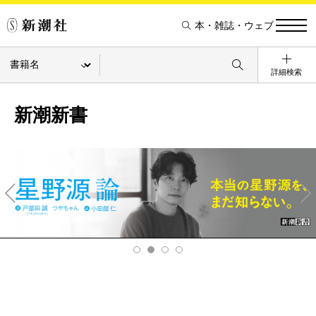
本・雑誌・ウェブ
詳細検索
新潮新書
Pre
Ne
v
xt