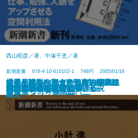
西山昭彦／著、中塚千恵／著
新潮新書 978-4-10-610102-1 748円 2005/01/16
世界最速のF1タイヤ―ブリヂスト
世界が認めた和食の知恵―マクロ
横井小楠―維新の青写真を描いた
切手と戦争―もうひとつの昭和戦
中傷と陰謀―アメリカ大統領選狂
新書
電子書籍あり
夢と欲望のコスメ戦争
司法のしゃべりすぎ
薩摩の秘剣―野太刀自顕流―
木に学ぶ
世間のウソ
大切なことは60字で書ける
できる人の書斎術
韓国人は、こう考えている
金貸しの日本史
仁義なき英国タブロイド伝説
戦国武将の養生訓
嫉妬の世界史
松下政経塾とは何か
由布院の小さな奇跡
テレビの嘘を見破る
ン・エンジニアの闘い―
ビオティック物語―
男―
史―
騒史―