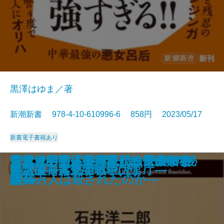
黒澤はゆま／著
新潮新書 978-4-10-610996-6 858円 2023/05/17
新書
電子書籍あり
至高の近代建築─明治・大正・昭和
東京大学の式辞―歴代総長の贈る
秀吉を討て―薩摩・明・家康の密
大坂城―秀吉から現代まで 50の秘
日本大空襲「実行犯」の告白―な
古代史の正体―縄文から平安まで
昭和の夢は夜ひらく
古事記の正体
京都占領―1945年の真実―
お城の値打ち
吉原遊廓―遊女と客の人間模様―
アマテラスの正体
教養としてのイギリス貴族入門
歴史は予言する
世界史の中のヤバい女たち
厚労省―劣化する巨大官庁―
決定版 大東亜戦争(上)
決定版 大東亜戦争(下)
マスクをするサル
毒親の日本史
人と建物の物語─
言葉―
約―
話―
ぜ46万人は殺されたのか―
―