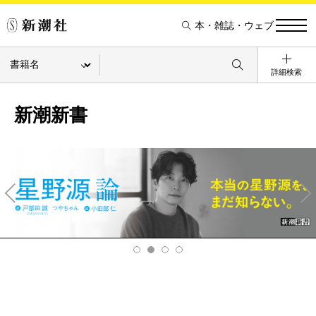
本・雑誌・ウェブ
詳細検索
新潮新書
Pre
Ne
v
xt