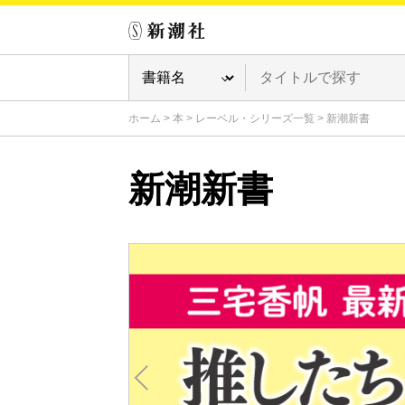
ホーム
>
本
>
レーベル・シリーズ一覧
>
新潮新書
新潮新書