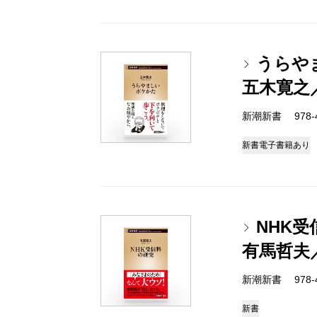
うらや
五木寛之
新潮新書 978-4-
新書
電子書籍あり
NHK
有馬哲夫
新潮新書 978-4-
新書