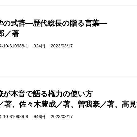
学の式辞―歴代総長の贈る言葉―
郎／著
10-610988-1 924円 2023/03/17
僚が本音で語る権力の使い方
／著、佐々木豊成／著、曽我豪／著、高見
10-610989-8 946円 2023/03/17