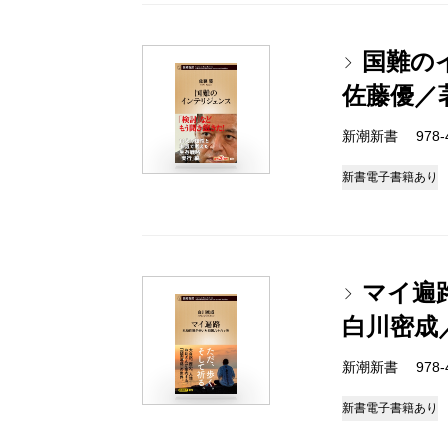
国難の
佐藤優／
新潮新書 978-4-
新書
電子書籍あり
マイ遍
白川密成
新潮新書 978-4-
新書
電子書籍あり