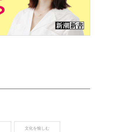
Nex
t
コ
文化を愉しむ