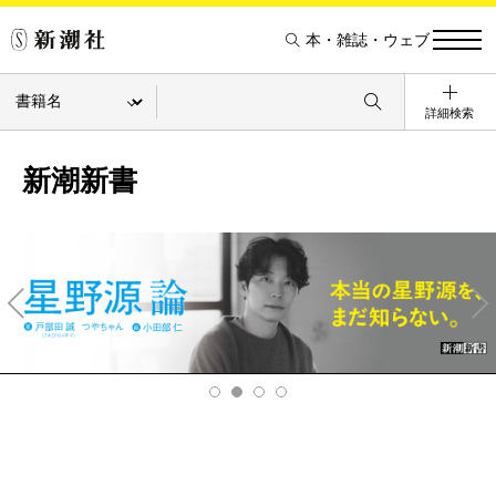
本・雑誌・ウェブ
詳細検索
新潮新書
Pre
Ne
v
xt