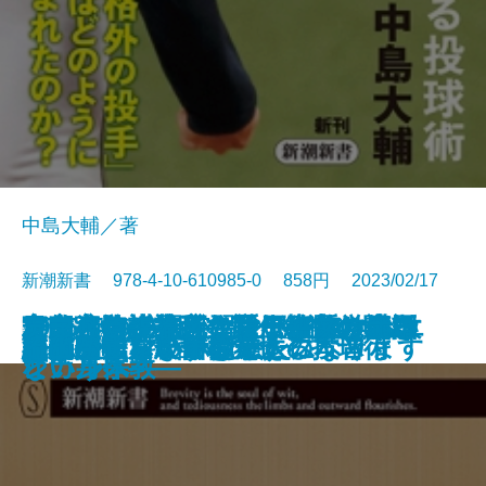
中島大輔／著
新潮新書 978-4-10-610985-0 858円 2023/02/17
目的への抵抗―シリーズ哲学講話
2035年の中国―習近平路線は生き
マイ遍路―札所住職が歩いた四国
東京大学の式辞―歴代総長の贈る
官邸官僚が本音で語る権力の使い
寿命ハック―死なない細胞、老い
シチリアの奇跡―マフィアからエ
デマ・陰謀論・カルト―スマホ教
新書
電子書籍あり
不老脳
国難のインテリジェンス
うらやましいボケかた
NHK受信料の研究
山本由伸 常識を変える投球術
ボブ・ディラン
脳の闇
正義の味方が苦手です
悪さをしない子は悪人になります
患者が知らない開業医の本音
誰が農業を殺すのか
流山がすごい
―
残るか―
八十八ヶ所―
言葉―
方
ない身体―
シカルへ―
という宗教―