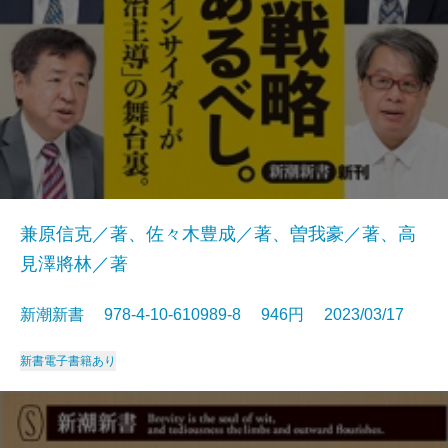
兼原信克／著、佐々木豊成／著、曽我豪／著、高
見澤將林／著
新潮新書 978-4-10-610989-8 946円 2023/03/17
新書
電子書籍あり