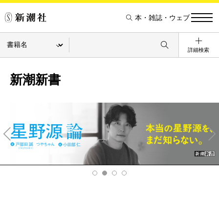
本・雑誌・ウェブ
詳細検索
新潮新書
Pre
Ne
v
xt