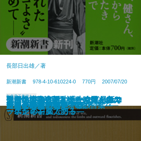
長部日出雄／著
新潮新書 978-4-10-610224-0 770円 2007/07/20
新書
電子書籍あり
脱DNA宣言―新しい生命観へ向け
大帝没後―大正という時代を考え
邦画の昭和史―スターで選ぶDVD
売れないのは誰のせい？―最新マ
コテコテ論序説―「なんば」はニ
聖路加病院訪問看護科―11人のナ
ニッポン最古巡礼
本格保守宣言
日本カジノ戦略
いつまでもデブと思うなよ
男はつらいらしい
ロック・フェスティバル
母の介護―102歳で看取るまで―
医療の限界
いじめの構造
とてつもない日本
日本人の足を速くする
人間を磨く
人生の鍛錬―小林秀雄の言葉―
できる会社の社是・社訓
て―
る―
100本―
ーケティング入門―
ッポンの右脳である―
ースたち―