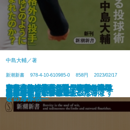
中島大輔／著
新潮新書 978-4-10-610985-0 858円 2023/02/17
目的への抵抗―シリーズ哲学講話
2035年の中国―習近平路線は生き
マイ遍路―札所住職が歩いた四国
東京大学の式辞―歴代総長の贈る
官邸官僚が本音で語る権力の使い
寿命ハック―死なない細胞、老い
シチリアの奇跡―マフィアからエ
デマ・陰謀論・カルト―スマホ教
新書
電子書籍あり
不老脳
国難のインテリジェンス
うらやましいボケかた
NHK受信料の研究
山本由伸 常識を変える投球術
ボブ・ディラン
脳の闇
正義の味方が苦手です
悪さをしない子は悪人になります
患者が知らない開業医の本音
誰が農業を殺すのか
流山がすごい
―
残るか―
八十八ヶ所―
言葉―
方
ない身体―
シカルへ―
という宗教―