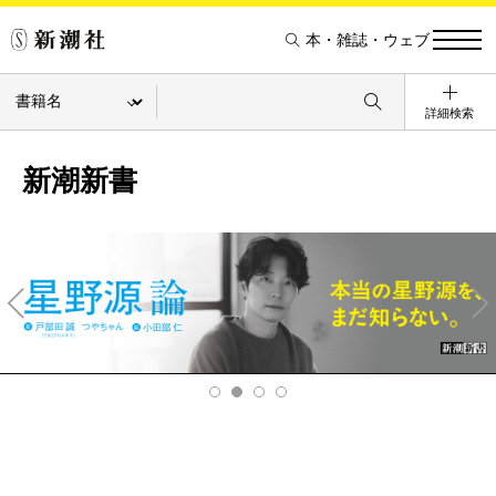
本・雑誌・ウェブ
詳細検索
新潮新書
Pre
Ne
v
xt