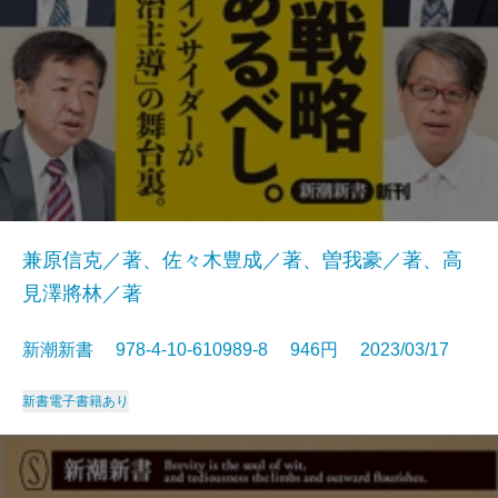
兼原信克／著、佐々木豊成／著、曽我豪／著、高
見澤將林／著
新潮新書 978-4-10-610989-8 946円 2023/03/17
新書
電子書籍あり