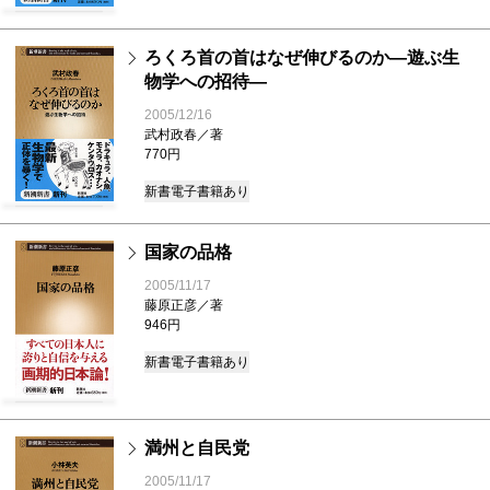
ろくろ首の首はなぜ伸びるのか―遊ぶ生
物学への招待―
2005/12/16
武村政春／著
770円
新書
電子書籍あり
国家の品格
2005/11/17
藤原正彦／著
946円
新書
電子書籍あり
満州と自民党
2005/11/17