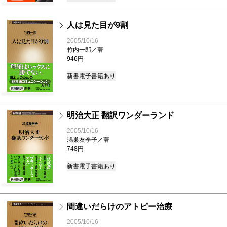
人は見た目が9割
2005/10/16
竹内一郎／著
946円
新書
電子書籍あり
明治大正 翻訳ワンダーランド
2005/10/16
鴻巣友季子／著
748円
新書
電子書籍あり
間違いだらけのアトピー治療
2005/10/16