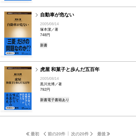
自動車が危ない
2005/08/14
塚本潔／著
748円
新書
虎屋 和菓子と歩んだ五百年
2005/08/14
黒川光博／著
792円
新書
電子書籍あり
最初
前の20件
次の20件
最後