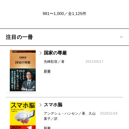
981〜1,000／全1,125件
注目の一冊
国家の尊厳
先崎彰容／著
2021/05/17
新書
スマホ脳
アンデシュ・ハンセン／著、久山
2020/11/18
葉子／訳
新書