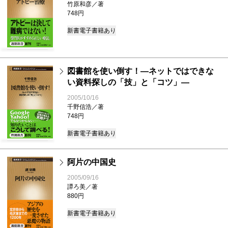
竹原和彦／著
748円
新書
電子書籍あり
図書館を使い倒す！―ネットではできな
い資料探しの「技」と「コツ」―
2005/10/16
千野信浩／著
748円
新書
電子書籍あり
阿片の中国史
2005/09/16
譚ろ美／著
880円
新書
電子書籍あり