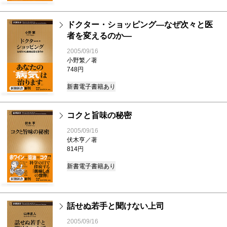
ドクター・ショッピング―なぜ次々と医
者を変えるのか―
2005/09/16
小野繁／著
748円
新書
電子書籍あり
コクと旨味の秘密
2005/09/16
伏木亨／著
814円
新書
電子書籍あり
話せぬ若手と聞けない上司
2005/09/16