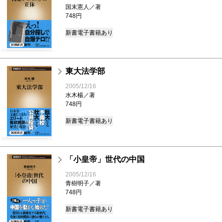
国末憲人／著
748円
新書
電子書籍あり
東大法学部
2005/12/16
水木楊／著
748円
新書
電子書籍あり
「小皇帝」世代の中国
2005/12/16
青樹明子／著
748円
新書
電子書籍あり