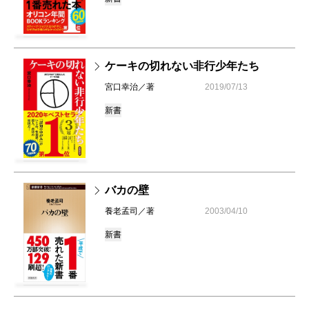
ケーキの切れない非行少年たち
宮口幸治／著
2019/07/13
新書
バカの壁
養老孟司／著
2003/04/10
新書