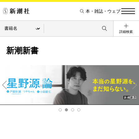
本・雑誌・ウェブ
詳細検索
新潮新書
Pre
Ne
v
xt