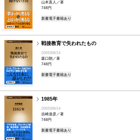
山本直人／著
748円
新書
電子書籍あり
戦後教育で失われたもの
2005/08/14
森口朗／著
748円
新書
電子書籍あり
1985年
2005/08/14
吉崎達彦／著
748円
新書
電子書籍あり