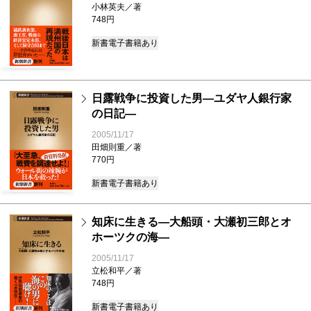
小林英夫／著
748円
新書
電子書籍あり
日露戦争に投資した男―ユダヤ人銀行家
の日記―
2005/11/17
田畑則重／著
770円
新書
電子書籍あり
知床に生きる―大船頭・大瀬初三郎とオ
ホーツクの海―
2005/11/17
立松和平／著
748円
新書
電子書籍あり