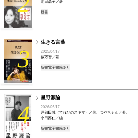
2
池田晶子／著
新書
生きる言葉
3
2025/04/17
俵万智／著
新書
電子書籍あり
星野源論
4
2026/06/17
戸部田誠（てれびのスキマ）／著、つやちゃん／著、
小田部仁／編
新書
電子書籍あり