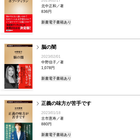
2023/02/17
北中正和／著
836円
新書
電子書籍あり
脳の闇
2023/02/01
中野信子／著
1,078円
新書
電子書籍あり
正義の味方が苦手です
2023/01/18
古市憲寿／著
880円
新書
電子書籍あり