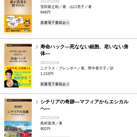
2022/12/19
窪田新之助／著、山口亮子／著
946円
新書
電子書籍あり
寿命ハック―死なない細胞、老いない身
体―
2022/12/19
ニクラス・ブレンボー／著、野中香方子／訳
1,210円
新書
電子書籍あり
シチリアの奇跡―マフィアからエシカル
へ―
2022/12/19
島村菜津／著
902円