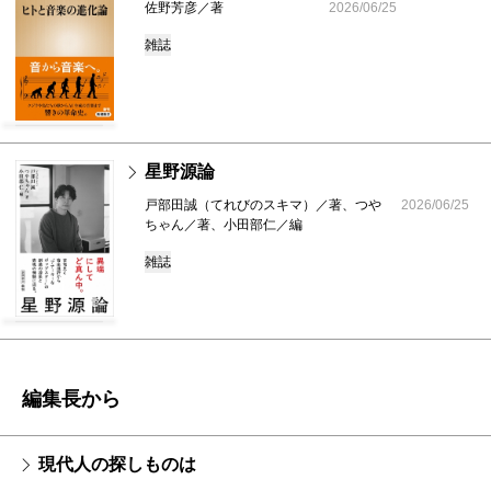
佐野芳彦／著
2026/06/25
雑誌
星野源論
戸部田誠（てれびのスキマ）／著、つや
2026/06/25
ちゃん／著、小田部仁／編
雑誌
編集長から
現代人の探しものは