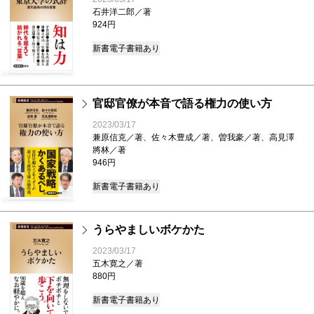
石井洋二郎／著
924円
新書
電子書籍あり
官邸官僚が本音で語る権力の使い方
2023/03/17
兼原信克／著、佐々木豊成／著、曽我豪／著、高見澤
將林／著
946円
新書
電子書籍あり
うらやましいボケかた
2023/03/17
五木寛之／著
880円
新書
電子書籍あり