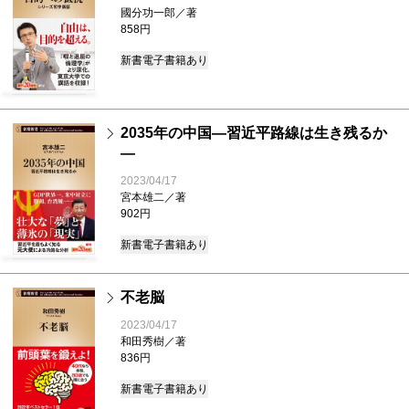
國分功一郎／著
858円
新書
電子書籍あり
2035年の中国―習近平路線は生き残るか
―
2023/04/17
宮本雄二／著
902円
新書
電子書籍あり
不老脳
2023/04/17
和田秀樹／著
836円
新書
電子書籍あり