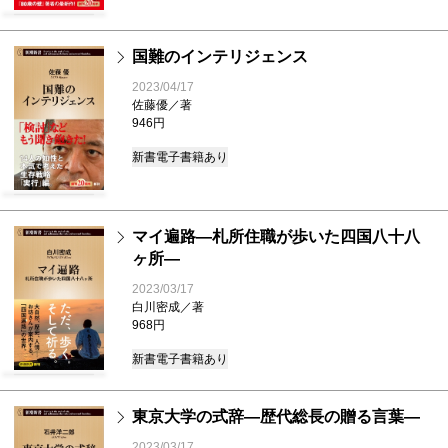
国難のインテリジェンス
2023/04/17
佐藤優／著
946円
新書
電子書籍あり
マイ遍路―札所住職が歩いた四国八十八
ヶ所―
2023/03/17
白川密成／著
968円
新書
電子書籍あり
東京大学の式辞―歴代総長の贈る言葉―
2023/03/17