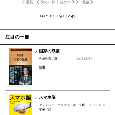
最初
前の20件
次の20件
最後
141〜160／全1,125件
注目の一冊
国家の尊厳
先崎彰容／著
2021/05/17
新書
スマホ脳
アンデシュ・ハンセン／著、久山
2020/11/18
葉子／訳