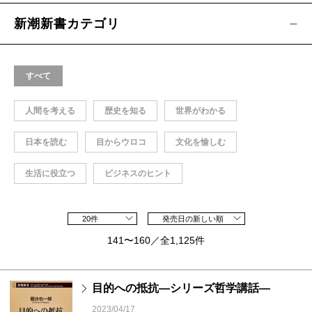
新潮新書カテゴリ
すべて
人間を考える
歴史を知る
世界がわかる
日本を読む
目からウロコ
文化を愉しむ
生活に役立つ
ビジネスのヒント
20件
発売日の新しい順
141〜160／全1,125件
目的への抵抗―シリーズ哲学講話―
2023/04/17