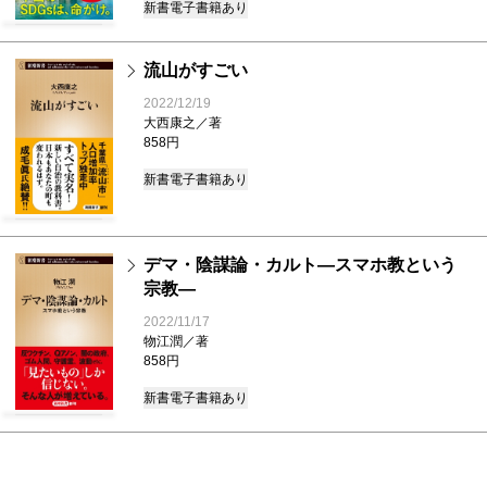
新書
電子書籍あり
流山がすごい
2022/12/19
大西康之／著
858円
新書
電子書籍あり
デマ・陰謀論・カルト―スマホ教という
宗教―
2022/11/17
物江潤／著
858円
新書
電子書籍あり