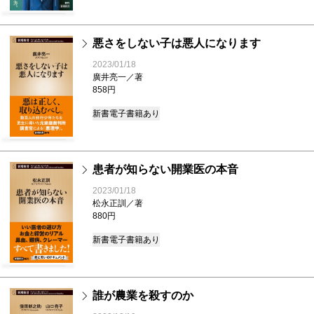
悪さをしない子は悪人になります
2023/01/18
廣井亮一／著
858円
新書
電子書籍あり
患者が知らない開業医の本音
2023/01/18
松永正訓／著
880円
新書
電子書籍あり
誰が農業を殺すのか