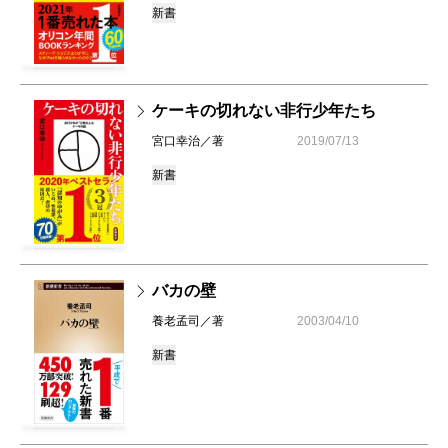
新書
ケーキの切れない非行少年たち
宮口幸治／著
2019/07/13
新書
バカの壁
養老孟司／著
2003/04/10
新書