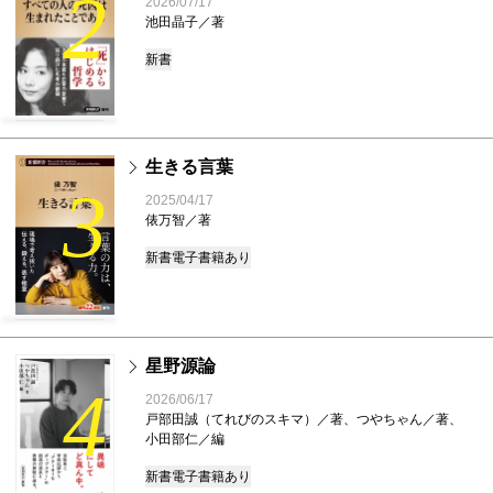
2
2026/07/17
池田晶子／著
新書
生きる言葉
3
2025/04/17
俵万智／著
新書
電子書籍あり
星野源論
4
2026/06/17
戸部田誠（てれびのスキマ）／著、つやちゃん／著、
小田部仁／編
新書
電子書籍あり