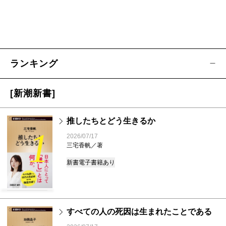
ランキング
[新潮新書]
推したちとどう生きるか
1
2026/07/17
三宅香帆／著
新書
電子書籍あり
すべての人の死因は生まれたことである