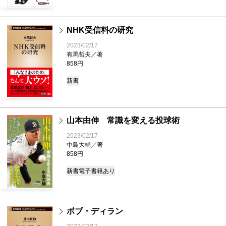
NHK受信料の研究
2023/02/17
有馬哲夫／著
858円
新書
山本由伸 常識を変える投球術
2023/02/17
中島大輔／著
858円
新書
電子書籍あり
ボブ・ディラン