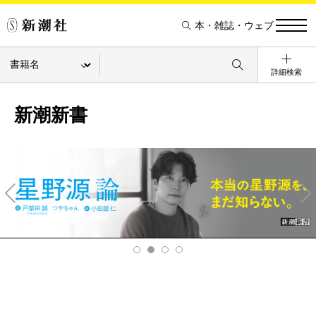
本・雑誌・ウェブ
詳細検索
新潮新書
Pre
Ne
v
xt