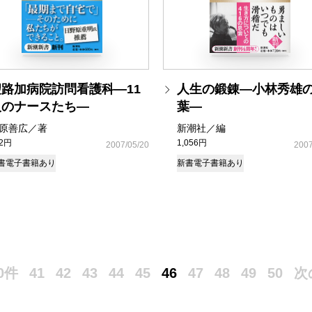
聖路加病院訪問看護科―11
人生の鍛錬―小林秀雄
人のナースたち―
葉―
原善広／著
新潮社／編
92円
1,056円
2007/05/20
2007
書
電子書籍あり
新書
電子書籍あり
0件
41
42
43
44
45
46
47
48
49
50
次