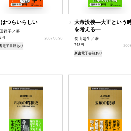
男はつらいらしい
大帝没後―大正という
を考える―
田祥子／著
48円
2007/08/20
長山靖生／著
748円
2007
書
電子書籍あり
新書
電子書籍あり