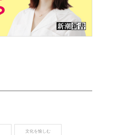
Nex
t
コ
文化を愉しむ