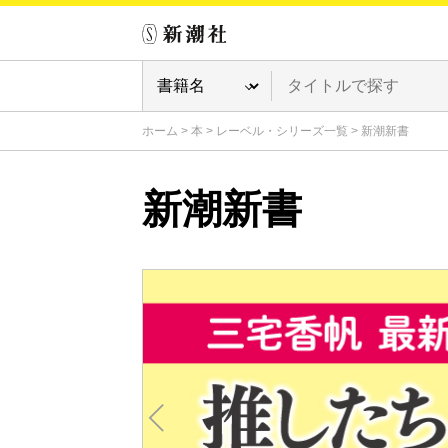
ホーム
>
本
>
レーベル・シリーズ一覧
>
新潮新書
新潮新書