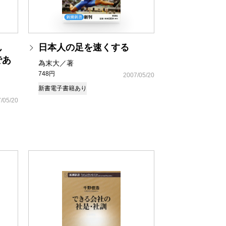
ん
日本人の足を速くする
であ
為末大／著
748円
2007/05/20
新書
電子書籍あり
/05/20