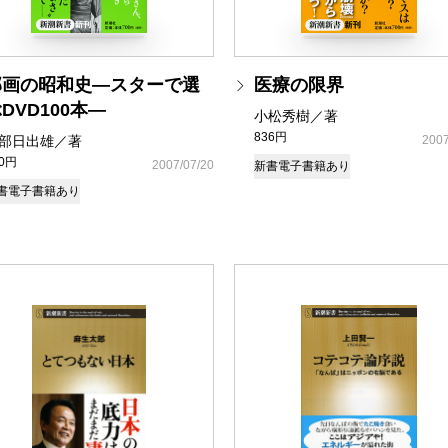
邦画の昭和史―スターで選
医療の限界
DVD100本―
小松秀樹／著
836円
部日出雄／著
2007
70円
2007/07/20
新書
電子書籍あり
書
電子書籍あり