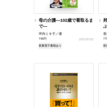
母の介護―102歳で看取るま
で―
ぶ
坪内ミキ子／著
長
748円
7
2007/07/20
新書
電子書籍あり
新