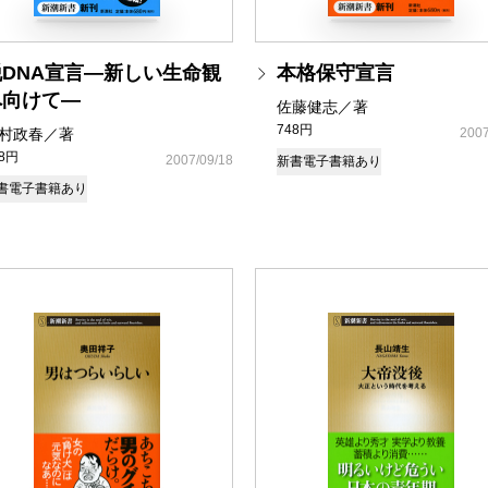
脱DNA宣言―新しい生命観
本格保守宣言
へ向けて―
佐藤健志／著
748円
村政春／著
2007
48円
2007/09/18
新書
電子書籍あり
書
電子書籍あり