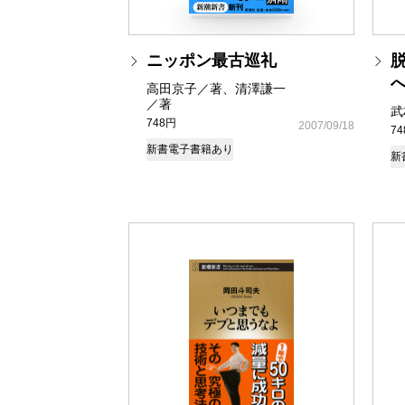
ニッポン最古巡礼
高田京子／著、清澤謙一
／著
武
748円
2007/09/18
7
新書
電子書籍あり
新