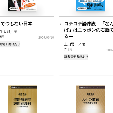
とてつもない日本
コテコテ論序説―「な
ば」はニッポンの右脳
生太郎／著
る―
46円
2007/06/10
上田賢一／著
書
電子書籍あり
748円
2007
新書
電子書籍あり