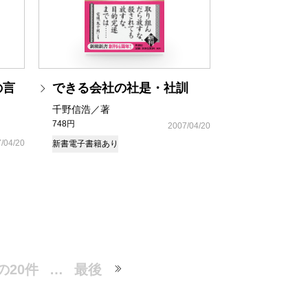
の言
できる会社の社是・社訓
千野信浩／著
748円
2007/04/20
/04/20
新書
電子書籍あり
の20件
…
最後