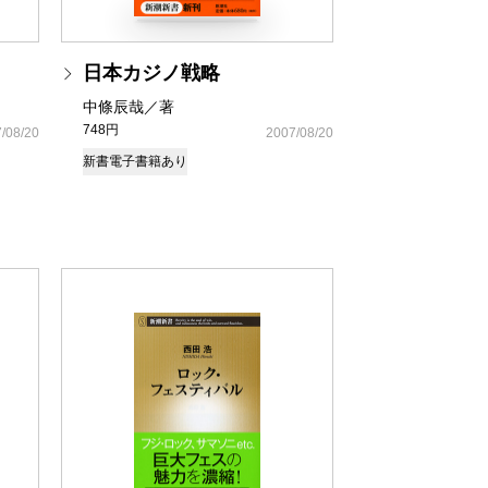
日本カジノ戦略
中條辰哉／著
748円
/08/20
2007/08/20
新書
電子書籍あり