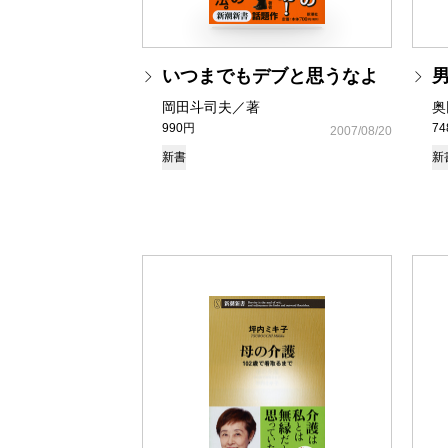
いつまでもデブと思うなよ
岡田斗司夫／著
奥
990円
7
2007/08/20
新書
新