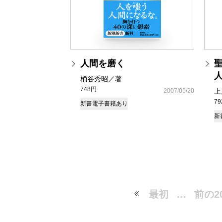
人間を磨く
桶谷秀昭／著
748円
2007/05/20
上
7
新書
電子書籍あり
新
最初
…
前の2