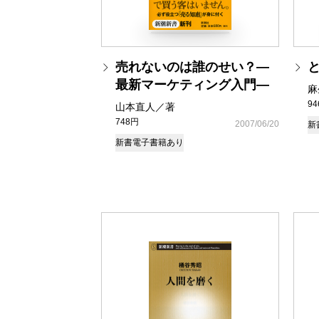
売れないのは誰のせい？―
最新マーケティング入門―
麻
9
山本直人／著
748円
2007/06/20
新
新書
電子書籍あり