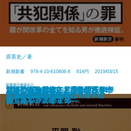
原英史／著
新潮新書 978-4-10-610806-8 814円 2019/03/15
新書
電子書籍あり
深層日本論―ヤマト少数民族とい
1本5000円のレンコンがバカ売れ
新冷戦時代の超克―「持たざる
ちょいバカ戦略―意識低い系マー
リベラルを潰せ―世界を覆う保守
さよなら自己責任―生きづらさの
皇室はなぜ世界で尊敬されるのか
生死の覚悟
パスタぎらい
誰の味方でもありません
総理の女
「場当たり的」が会社を潰す
天皇の憂鬱
岩盤規制―誰が成長を阻むのか―
南無阿弥陀仏と南無妙法蓮華経
「承認欲求」の呪縛
ドラマへの遺言
日本共産党の正体
昆虫は美味い！
もっと言ってはいけない
う視座―
する理由
国」日本の流儀―
ケティングのすすめ―
ネットワークの正体―
処方箋―