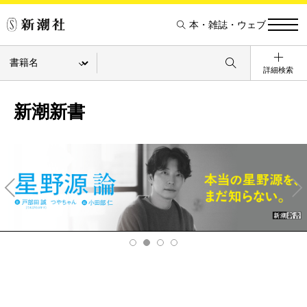
本・雑誌・ウェブ
詳細検索
新潮新書
Pre
Ne
v
xt