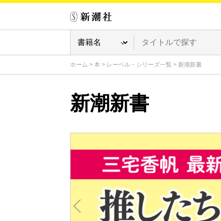
ホーム
>
本
>
レーベル・シリーズ一覧
>
新潮新書
新潮新書