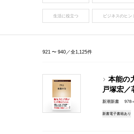
生活に役立つ
ビジネスのヒン
921 〜 940／全1,125件
本能の
戸塚宏／
新潮新書 978-4-
新書
電子書籍あり