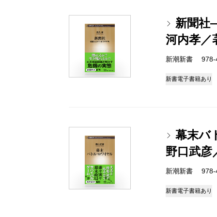
新聞社
河内孝／
新潮新書 978-4-
新書
電子書籍あり
幕末バ
野口武彦
新潮新書 978-4-
新書
電子書籍あり