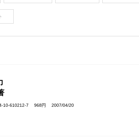
ト
力
著
10-610212-7 968円 2007/04/20