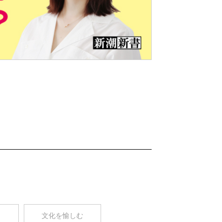
Nex
t
コ
文化を愉しむ