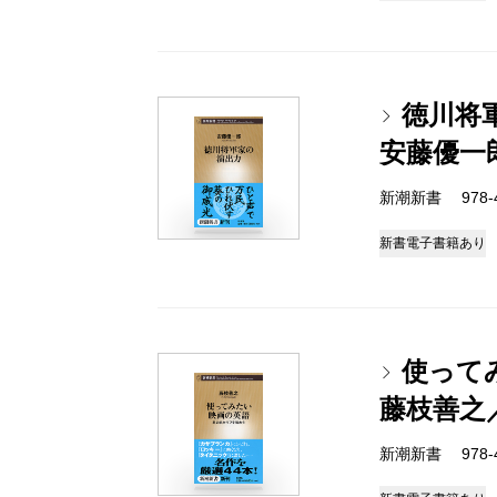
徳川将
安藤優一
新潮新書 978-4-
新書
電子書籍あり
使って
藤枝善之
新潮新書 978-4-