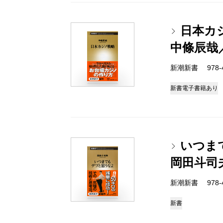
日本カ
中條辰哉
新潮新書 978-4-
新書
電子書籍あり
いつま
岡田斗司
新潮新書 978-4-
新書