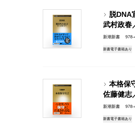
脱DN
武村政春
新潮新書 978-4-
新書
電子書籍あり
本格保
佐藤健志
新潮新書 978-4-
新書
電子書籍あり