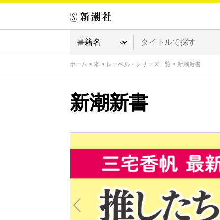
ホーム
>
本
>
レーベル・シリーズ一覧
>
新潮新書
新潮新書