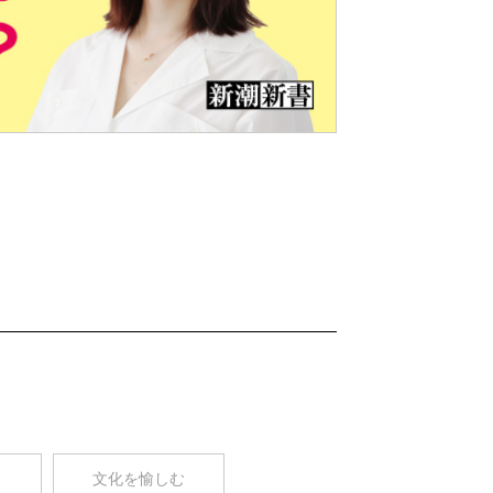
Nex
t
コ
文化を愉しむ