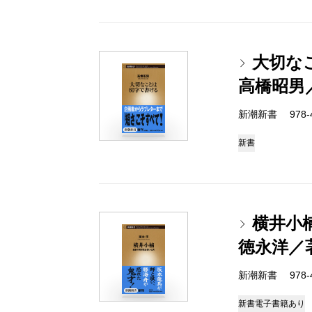
大切な
高橋昭男
新潮新書 978-4-
新書
横井小
徳永洋／
新潮新書 978-4-
新書
電子書籍あり