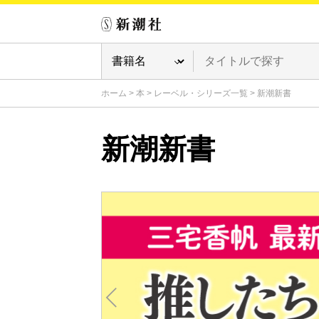
ホーム
>
本
>
レーベル・シリーズ一覧
>
新潮新書
新潮新書