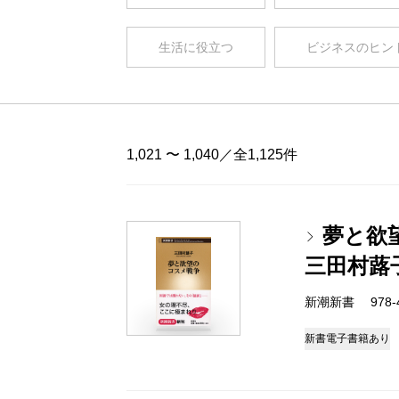
生活に役立つ
ビジネスのヒン
1,021 〜 1,040／全1,125件
夢と欲
三田村蕗
新潮新書 978-4-
新書
電子書籍あり