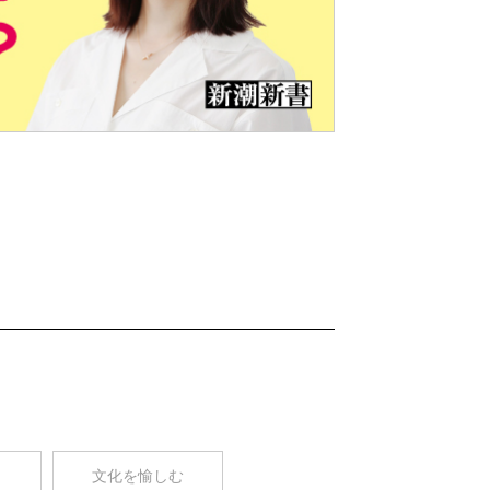
Nex
t
コ
文化を愉しむ