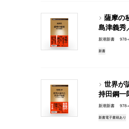
薩摩の
島津義秀
新潮新書 978-4-
新書
世界が
持田鋼一
新潮新書 978-4-
新書
電子書籍あり