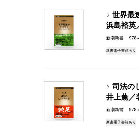
世界最
浜島裕英
新潮新書 978-4-
新書
電子書籍あり
司法の
井上薫／
新潮新書 978-4-
新書
電子書籍あり