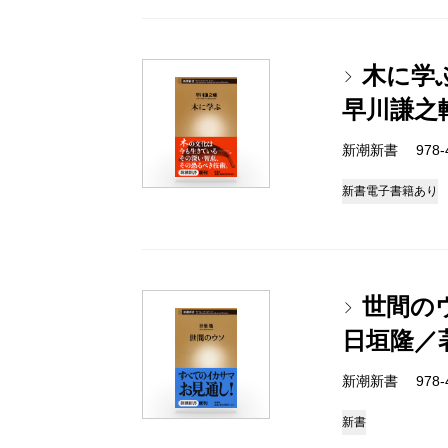
木に学
早川謙之
新潮新書 978-4-
新書
電子書籍あり
世間の
日垣隆／
新潮新書 978-4-
新書