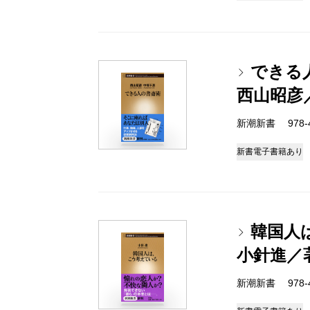
できる
西山昭彦
新潮新書 978-4-
新書
電子書籍あり
韓国人
小針進／
新潮新書 978-4-