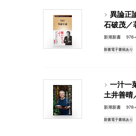
異論正
石破茂／
新潮新書 978-4-
新書
電子書籍あり
一汁一
土井善晴
新潮新書 978-4-
新書
電子書籍あり