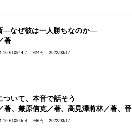
斎―なぜ彼は一人勝ちなのか―
／著
10-610944-7 924円 2022/03/17
について、本音で話そう
／著、兼原信克／著、高見澤將林／著、番
10-610945-4 946円 2022/03/17