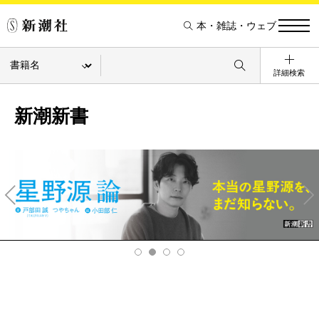
本・雑誌・ウェブ
詳細検索
新潮新書
Pre
Ne
v
xt