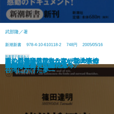
武部隆／著
新潮新書 978-4-10-610118-2 748円 2005/05/16
新書
電子書籍あり
あの戦争は何だったのか―大人の
もしも義経にケータイがあったな
政治の数字―日本一腹が立つデー
妻の浮気―男が知らない13の事情
明治の冒険科学者たち―新天地・
ヘミングウェイの言葉
音楽ライターが、書けなかった話
カラフル・イングリッシュ
会社は誰のものか
観光都市 江戸の誕生
被差別の食卓
自閉症の子を持って
徳川将軍家十五代のカルテ
野垂れ死に
「裸のサル」の幸福論
そんな言い方ないだろう
ジャンケン文明論
14歳の子を持つ親たちへ
愚問の骨頂
日本の国境
ための歴史教科書―
ら
タブック―
―
台湾にかけた夢―