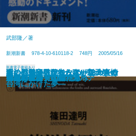
武部隆／著
新潮新書 978-4-10-610118-2 748円 2005/05/16
新書
電子書籍あり
あの戦争は何だったのか―大人の
もしも義経にケータイがあったな
政治の数字―日本一腹が立つデー
妻の浮気―男が知らない13の事情
明治の冒険科学者たち―新天地・
ヘミングウェイの言葉
音楽ライターが、書けなかった話
カラフル・イングリッシュ
会社は誰のものか
観光都市 江戸の誕生
被差別の食卓
自閉症の子を持って
徳川将軍家十五代のカルテ
野垂れ死に
「裸のサル」の幸福論
そんな言い方ないだろう
ジャンケン文明論
14歳の子を持つ親たちへ
愚問の骨頂
日本の国境
ための歴史教科書―
ら
タブック―
―
台湾にかけた夢―