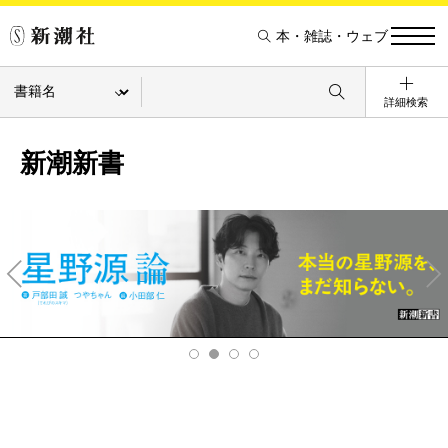
本・雑誌・ウェブ
詳細検索
新潮新書
Pre
Ne
v
xt