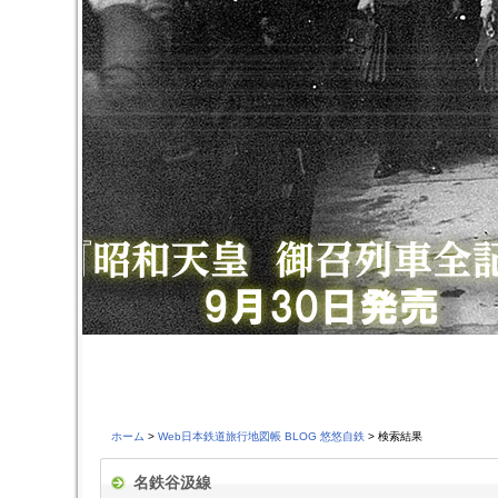
ホーム
>
Web日本鉄道旅行地図帳 BLOG 悠悠自鉄
> 検索結果
名鉄谷汲線