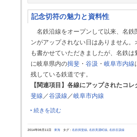
記念切符の魅力と資料性
名鉄沿線をオープンして以来、名鉄
ンがアップされない日はありません。
も書かせていただきましたが、名鉄は
に岐阜県内の
揖斐
・
谷汲
・
岐阜市内線
残している鉄道です。
【関連項目】各線にアップされたコレ
斐線
／
谷汲線
／
岐阜市内線
続きを読む
2014年06月11日
東海
タグ :
名鉄揖斐線
,
名鉄美濃町線
,
名鉄谷汲線