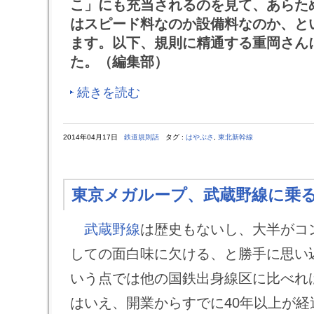
こ」にも充当されるのを見て、あらた
はスピード料なのか設備料なのか、と
ます。以下、規則に精通する重岡さん
た。（編集部）
続きを読む
2014年04月17日
鉄道規則話
タグ :
はやぶさ
,
東北新幹線
東京メガループ、武蔵野線に乗
武蔵野線
は歴史もないし、大半がコ
しての面白味に欠ける、と勝手に思い
いう点では他の国鉄出身線区に比べれ
はいえ、開業からすでに40年以上が経