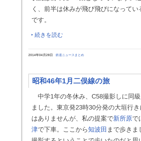
く、前半は休みが飛び飛びになってい
です。
続きを読む
2014年04月28日
鉄道ニュースまとめ
昭和46年1月二俣線の旅
中学1年の冬休み、C58撮影しに同級
ました。東京発23時30分発の大垣行
はありませんが、私の提案で
新所原
で
津
で下車。ここから
知波田
まで歩きま
撮影するということで歩いたのだと思