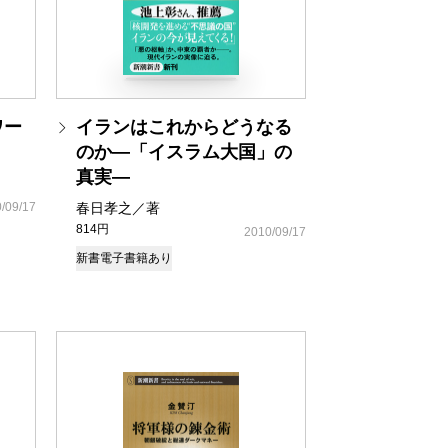
ワー
イランはこれからどうなる
のか―「イスラム大国」の
真実―
/09/17
春日孝之／著
814円
2010/09/17
新書
電子書籍あり