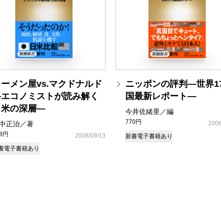
ーメン屋vs.マクドナルド
ニッポンの評判―世界1
―エコノミストが読み解く
国最新レポート―
日米の深層―
今井佐緒里／編
770円
中正治／著
2008
48円
2008/09/13
新書
電子書籍あり
書
電子書籍あり