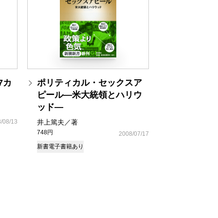
7カ
ポリティカル・セックスア
ピール―米大統領とハリウ
ッド―
/08/13
井上篤夫／著
748円
2008/07/17
新書
電子書籍あり