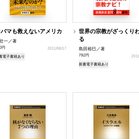
オバマも救えないアメリカ
世界の宗教がざっくり
る
壮一／著
70円
2011/06/17
島田裕巳／著
792円
2011
書
電子書籍あり
新書
電子書籍あり