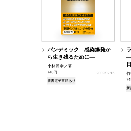
パンデミック―感染爆発か
ラ
ら生き残るために―
小林照幸／著
748円
2009/02/16
竹
7
新書
電子書籍あり
新