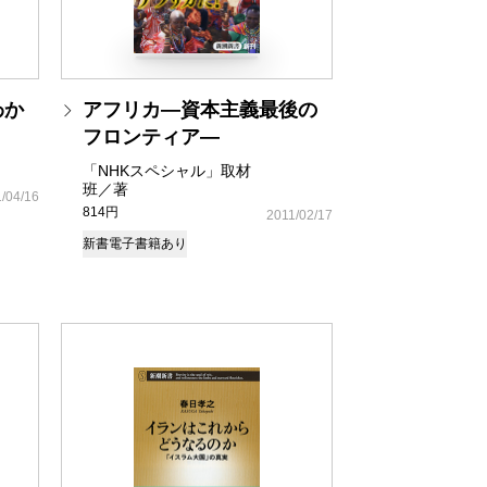
わか
アフリカ―資本主義最後の
フロンティア―
「NHKスペシャル」取材
班／著
/04/16
814円
2011/02/17
新書
電子書籍あり