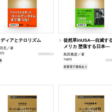
メディアとテロリズム
徒然草inUSA―自滅す
メリカ 堕落する日本―
田充／著
92円
2009/08/13
島田雅彦／著
748円
2009
書
新書
電子書籍あり