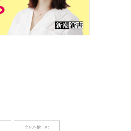
Nex
t
コ
文化を愉しむ