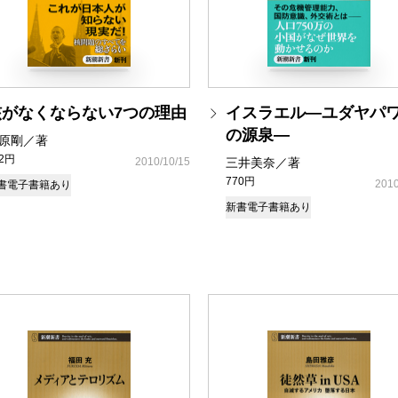
核がなくならない7つの理由
イスラエル―ユダヤパ
の源泉―
原剛／著
92円
2010/10/15
三井美奈／著
770円
2010
書
電子書籍あり
新書
電子書籍あり