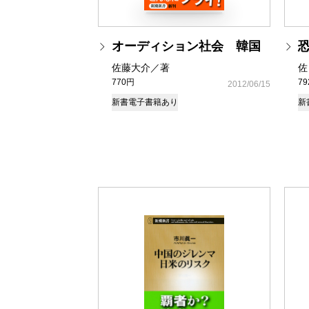
オーディション社会 韓国
佐藤大介／著
佐
770円
7
2012/06/15
新書
電子書籍あり
新