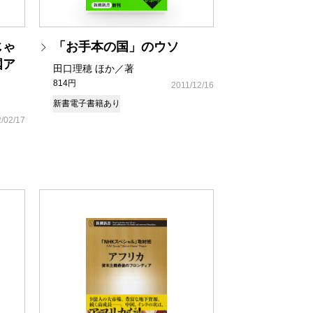
じゃ
「お手本の国」のウソ
国ア
田口理穂 ほか／著
814円
2011/12/16
新書
電子書籍あり
/02/17