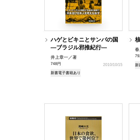
ハゲとビキニとサンバの国
―ブラジル邪推紀行―
春
7
井上章一／著
748円
2010/10/15
新
新書
電子書籍あり