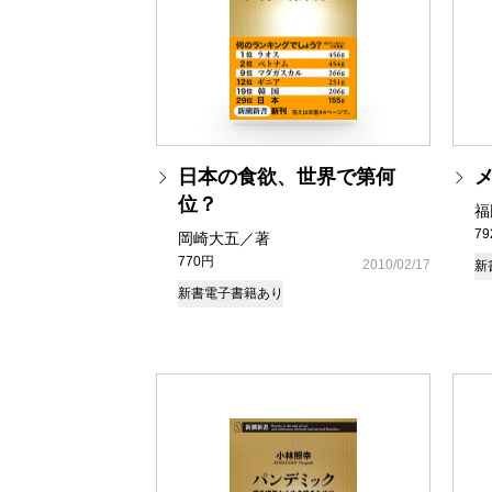
日本の食欲、世界で第何
位？
福
7
岡崎大五／著
770円
2010/02/17
新
新書
電子書籍あり