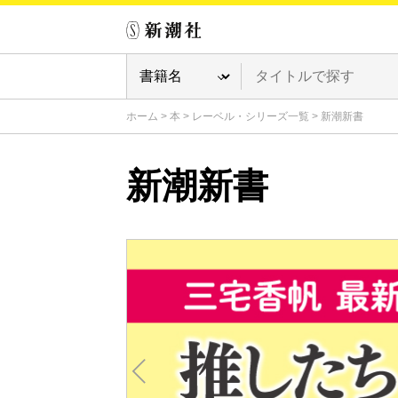
ホーム
>
本
>
レーベル・シリーズ一覧
>
新潮新書
新潮新書