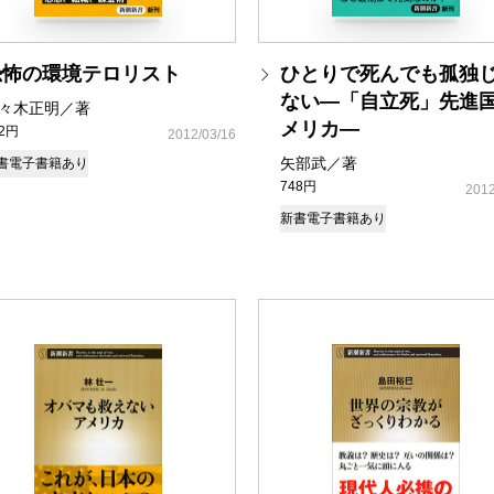
恐怖の環境テロリスト
ひとりで死んでも孤独
ない―「自立死」先進
々木正明／著
メリカ―
92円
2012/03/16
矢部武／著
書
電子書籍あり
748円
2012
新書
電子書籍あり