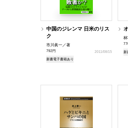
中国のジレンマ 日米のリス
ク
林
7
市川眞一／著
792円
2011/08/15
新
新書
電子書籍あり