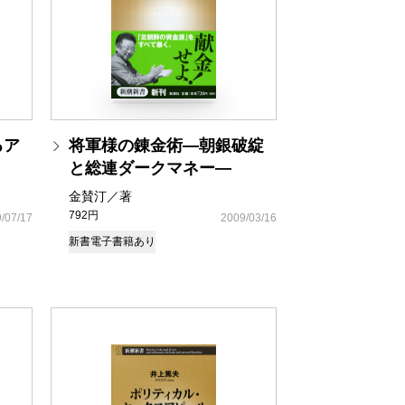
るア
将軍様の錬金術―朝銀破綻
と総連ダークマネー―
金賛汀／著
792円
/07/17
2009/03/16
新書
電子書籍あり