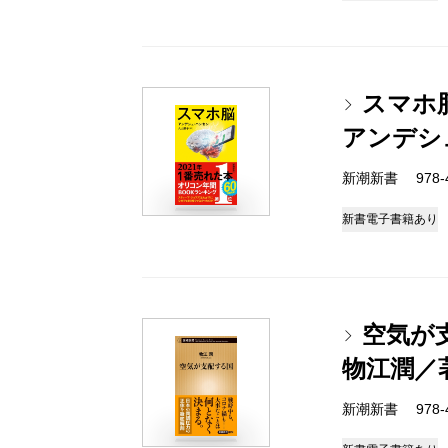
スマホ
アンデシ
新潮新書 978-4-
新書
電子書籍あり
空気が
物江潤／
新潮新書 978-4-