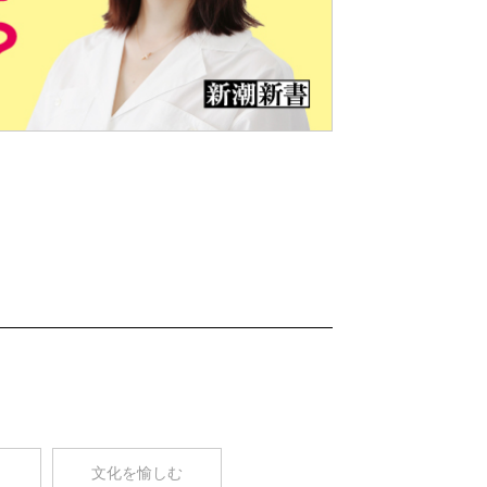
Nex
t
コ
文化を愉しむ