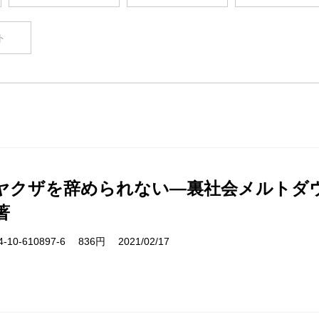
ト
ヤクザを辞められない―裏社会メルトダ
著
10-610897-6 836円 2021/02/17