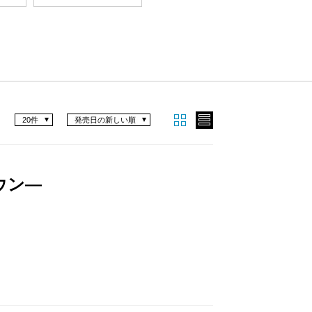
20件
発売日の新しい順
ウン―