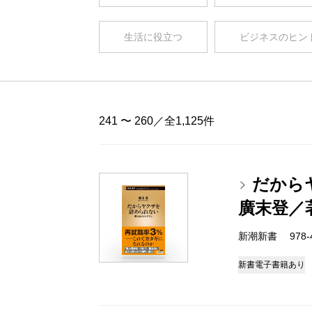
生活に役立つ
ビジネスのヒン
241 〜 260／全1,125件
だから
廣末登／
新潮新書 978-4-
新書
電子書籍あり