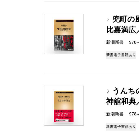
兜町の
比嘉満広
新潮新書 978-4-
新書
電子書籍あり
うんち
神舘和典
新潮新書 978-4-
新書
電子書籍あり