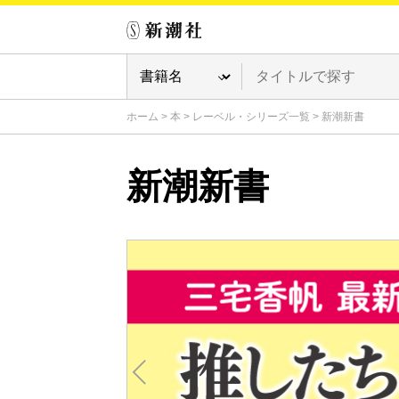
ホーム
>
本
>
レーベル・シリーズ一覧
>
新潮新書
新潮新書