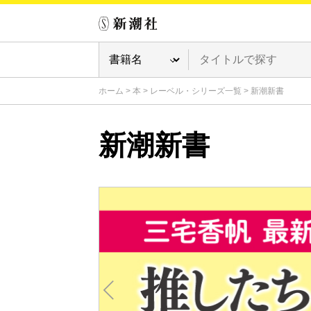
ホーム
>
本
>
レーベル・シリーズ一覧
>
新潮新書
新潮新書