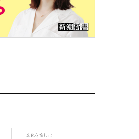
Nex
t
コ
文化を愉しむ