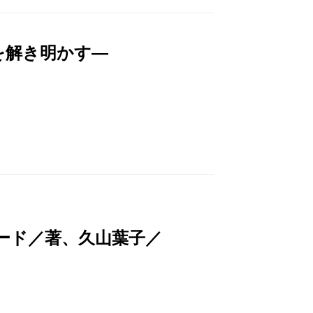
を解き明かす―
ード／著、久山葉子／