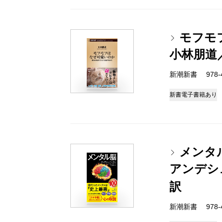
モフモ
小林朋道
新潮新書 978-4-
新書
電子書籍あり
メンタ
アンデシ
訳
新潮新書 978-4-