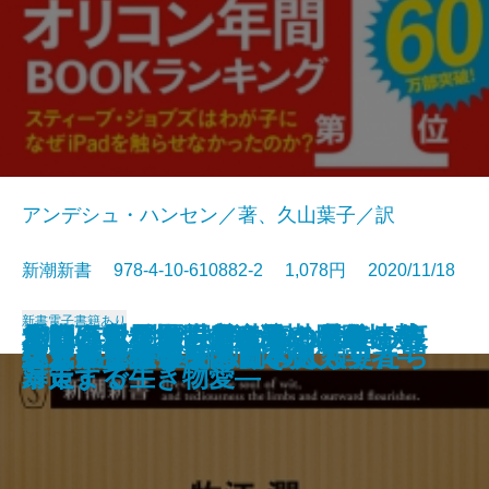
アンデシュ・ハンセン／著、久山葉子／訳
新潮新書 978-4-10-610882-2 1,078円 2020/11/18
新書
電子書籍あり
だからヤクザを辞められない―裏
最新研究が示す 病気にならない
あなたはなぜ誤解されるのか―
兜町の風雲児―中江滋樹 最後の告
本当は危ない国産食品―「食」が
2021年以後の世界秩序―国際情勢
パワハラ問題―アウトの基準から
「池の水」抜くのは誰のため？―
うんちの行方
半グレ―反社会勢力の実像―
書きたい人のためのミステリ入門
スマホ脳
空気が支配する国
ベートーヴェンと日本人
ブラック霞が関
生き抜くヒント
いじめとひきこもりの人類史
コンビニは通える引きこもりたち
天才 富永仲基―独創の町人学者―
絶対に挫折しない日本史
社会メルトダウン―
新常識
「私」を演出する技術―
白―
「病」を引き起こす―
を読む20のアングル―
対策まで―
暴走する生き物愛―