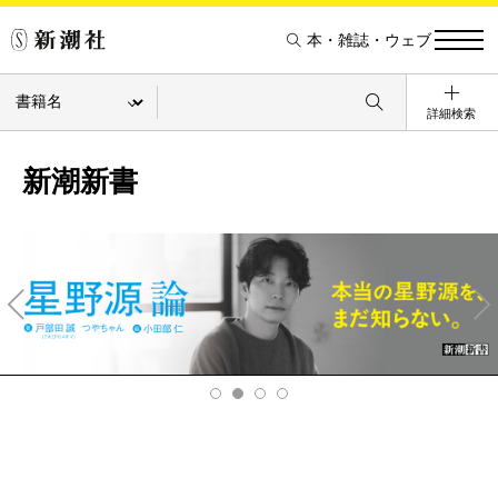
本・雑誌・ウェブ
詳細検索
新潮新書
Pre
Ne
v
xt