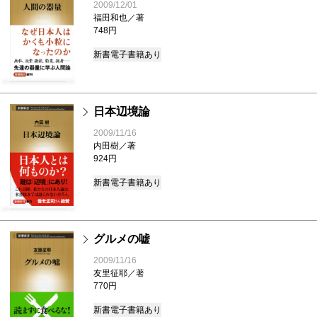
2009/12/01
福田和也／著
748円
新書
電子書籍あり
日本辺境論
2009/11/16
内田樹／著
924円
新書
電子書籍あり
グルメの嘘
2009/11/16
友里征耶／著
770円
新書
電子書籍あり