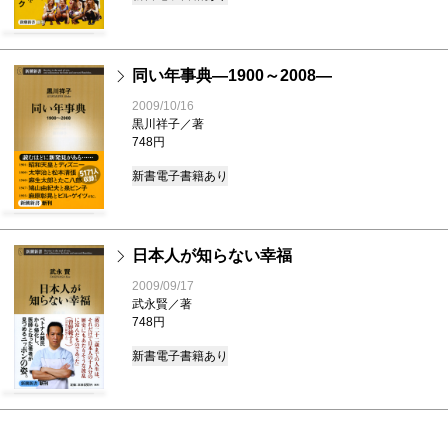
同い年事典―1900～2008―
2009/10/16
黒川祥子／著
748円
新書
電子書籍あり
日本人が知らない幸福
2009/09/17
武永賢／著
748円
新書
電子書籍あり