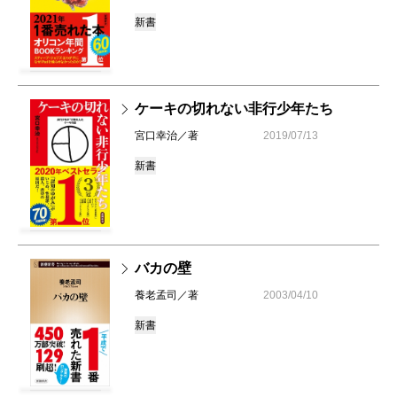
新書
ケーキの切れない非行少年たち
宮口幸治／著
2019/07/13
新書
バカの壁
養老孟司／著
2003/04/10
新書