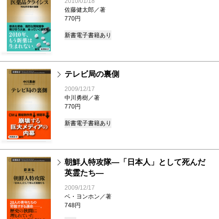
2010/01/18
佐藤健太郎／著
770円
新書
電子書籍あり
テレビ局の裏側
2009/12/17
中川勇樹／著
770円
新書
電子書籍あり
朝鮮人特攻隊―「日本人」として死んだ
英霊たち―
2009/12/17
ベ・ヨンホン／著
748円