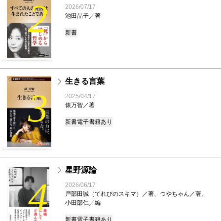
2
2026/07/17
池田晶子／著
新書
生きる言葉
3
2025/04/17
俵万智／著
新書
電子書籍あり
星野源論
4
2026/06/17
戸部田誠（てれびのスキマ）／著、つやちゃん／著、
小田部仁／編
新書
電子書籍あり