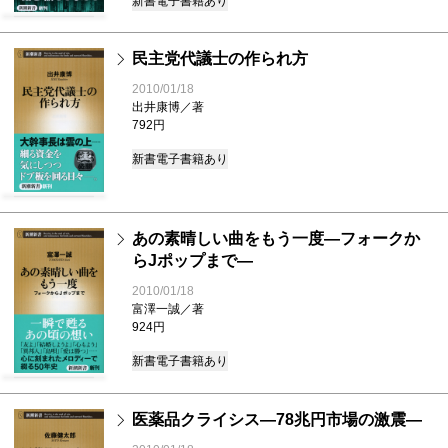
新書
電子書籍あり
民主党代議士の作られ方
2010/01/18
出井康博／著
792円
新書
電子書籍あり
あの素晴しい曲をもう一度―フォークか
らJポップまで―
2010/01/18
富澤一誠／著
924円
新書
電子書籍あり
医薬品クライシス―78兆円市場の激震―