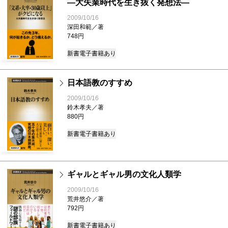
―大失業時代を生き抜く発想法―
2009/10/16
深田和範／著
748円
新書
電子書籍あり
日本語教のすすめ
2009/10/16
鈴木孝夫／著
880円
新書
電子書籍あり
ギャルとギャル男の文化人類学
2009/10/16
荒井悠介／著
792円
新書
電子書籍あり