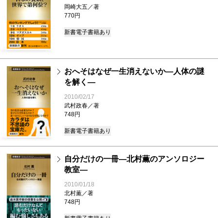
岡崎大五／著
770円
新書
電子書籍あり
おへそはなぜ一生消えないか―人体の謎
を解く―
2010/02/17
武村政春／著
748円
新書
電子書籍あり
自分だけの一冊―北村薫のアンソロジー
教室―
2010/01/18
北村薫／著
748円