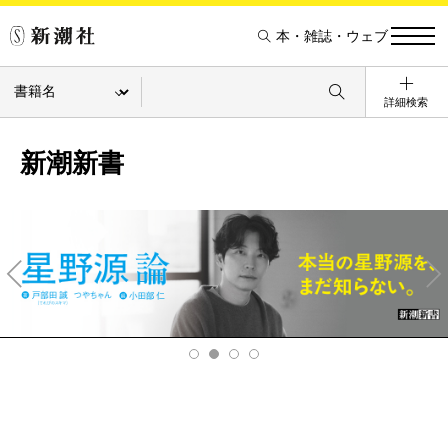
本・雑誌・ウェブ
詳細検索
新潮新書
Pre
Ne
v
xt