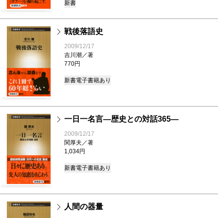
新書
戦後落語史
2009/12/17
吉川潮／著
770円
新書
電子書籍あり
一日一名言―歴史との対話365―
2009/12/17
関厚夫／著
1,034円
新書
電子書籍あり
人間の器量