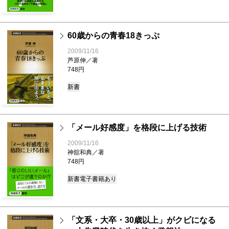
60歳からの青春18きっぷ
2009/11/16
芦原伸／著
748円
新書
「メール好感度」を格段に上げる技術
2009/11/16
神舘和典／著
748円
新書
電子書籍あり
「文系・大卒・30歳以上」がクビになる