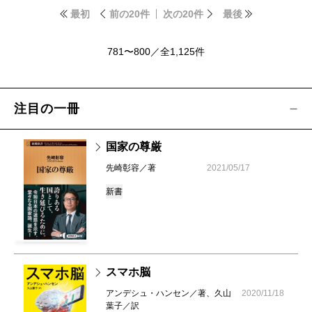
最初
前の20件
次の20件
最後
781〜800／全1,125件
注目の一冊
国家の尊厳
先崎彰容／著
2021/05/17
新書
スマホ脳
アンデシュ・ハンセン／著、久山
2020/11/18
葉子／訳