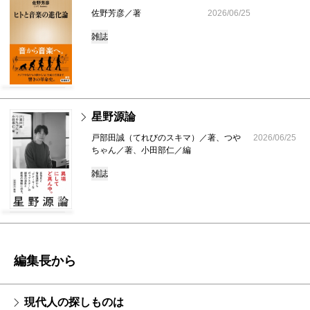
佐野芳彦／著
2026/06/25
雑誌
星野源論
戸部田誠（てれびのスキマ）／著、つや
2026/06/25
ちゃん／著、小田部仁／編
雑誌
編集長から
現代人の探しものは