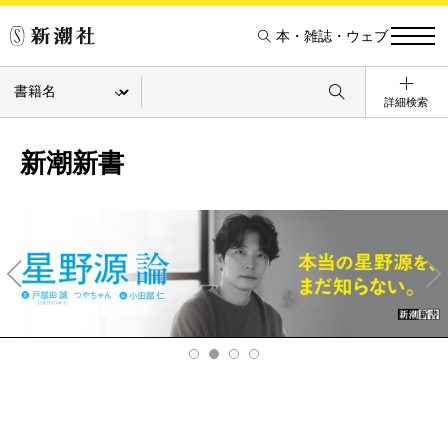
本・雑誌・ウェブ
詳細検索
新潮新書
Pre
Ne
v
xt