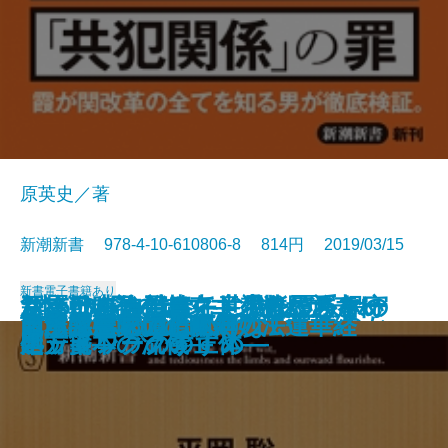
原英史／著
新潮新書 978-4-10-610806-8 814円 2019/03/15
新書
電子書籍あり
深層日本論―ヤマト少数民族とい
1本5000円のレンコンがバカ売れ
新冷戦時代の超克―「持たざる
ちょいバカ戦略―意識低い系マー
リベラルを潰せ―世界を覆う保守
さよなら自己責任―生きづらさの
皇室はなぜ世界で尊敬されるのか
生死の覚悟
パスタぎらい
誰の味方でもありません
総理の女
「場当たり的」が会社を潰す
天皇の憂鬱
岩盤規制―誰が成長を阻むのか―
南無阿弥陀仏と南無妙法蓮華経
「承認欲求」の呪縛
ドラマへの遺言
日本共産党の正体
昆虫は美味い！
もっと言ってはいけない
う視座―
する理由
国」日本の流儀―
ケティングのすすめ―
ネットワークの正体―
処方箋―