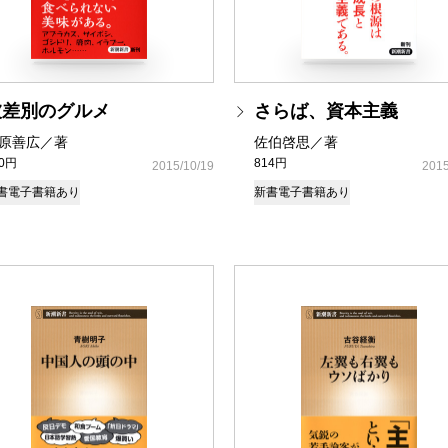
被差別のグルメ
さらば、資本主義
原善広／著
佐伯啓思／著
80円
814円
2015/10/19
2015
書
電子書籍あり
新書
電子書籍あり