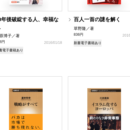
10年後破綻する人、幸福な
百人一首の謎を解く
人
草野隆／著
836円
原博子／著
2016
58円
2016/01/18
新書
電子書籍あり
書
電子書籍あり