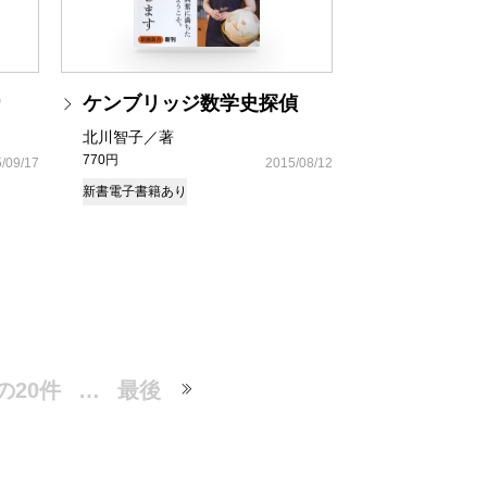
り
ケンブリッジ数学史探偵
北川智子／著
770円
/09/17
2015/08/12
新書
電子書籍あり
の20件
…
最後