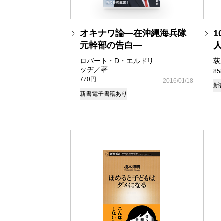
オキナワ論―在沖縄海兵隊
元幹部の告白―
ロバート・D・エルドリ
荻
ッヂ／著
8
770円
2016/01/18
新
新書
電子書籍あり