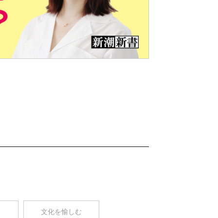
Nex
t
コ
文化を愉しむ