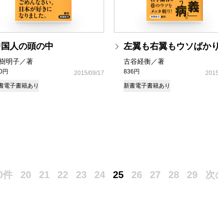
中国人の頭の中
左翼も右翼もウソばか
樹明子／著
古谷経衡／著
70円
836円
2015/09/17
2015
書
電子書籍あり
新書
電子書籍あり
0件
20
21
22
23
24
25
26
27
28
29
次