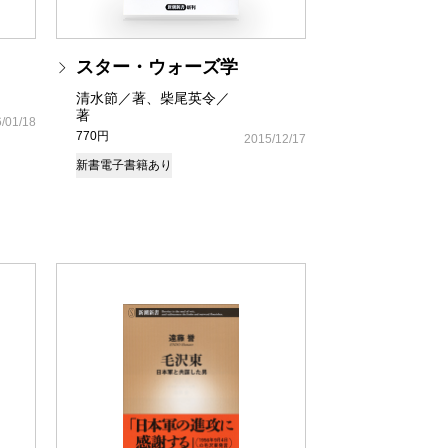
スター・ウォーズ学
清水節／著、柴尾英令／
著
/01/18
770円
2015/12/17
新書
電子書籍あり