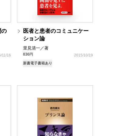
間の
医者と患者のコミュニケー
ション論
里見清一／著
836円
/11/16
2015/10/19
新書
電子書籍あり