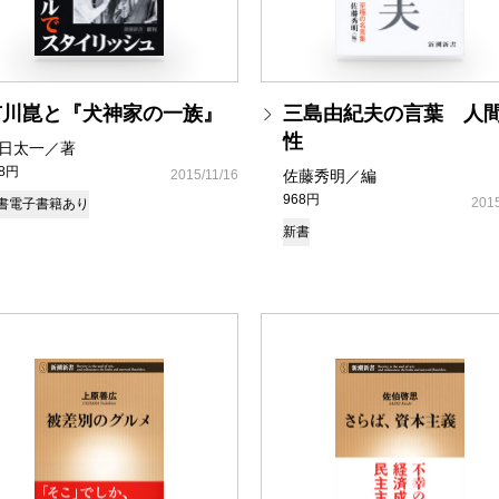
市川崑と『犬神家の一族』
三島由紀夫の言葉 人
性
日太一／著
58円
2015/11/16
佐藤秀明／編
968円
2015
書
電子書籍あり
新書