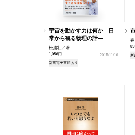
宇宙を動かす力は何か―日
常から観る物理の話―
春
8
松浦壮／著
1,056円
2015/11/16
新
新書
電子書籍あり