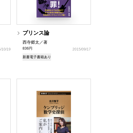
プリンス論
西寺郷太／著
836円
/10/19
2015/09/17
新書
電子書籍あり