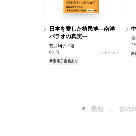
日本を愛した植民地―南洋
パラオの真実―
青
7
荒井利子／著
858円
2015/09/17
新
新書
電子書籍あり
最初
…
前の2