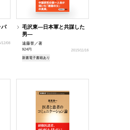
ッパ
毛沢東―日本軍と共謀した
男―
/12/08
遠藤誉／著
924円
2015/11/16
新書
電子書籍あり