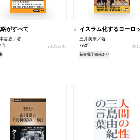
戦略がすべて
イスラム化するヨーロ
本哲史／著
三井美奈／著
24円
792円
2015/12/17
2015
書
新書
電子書籍あり