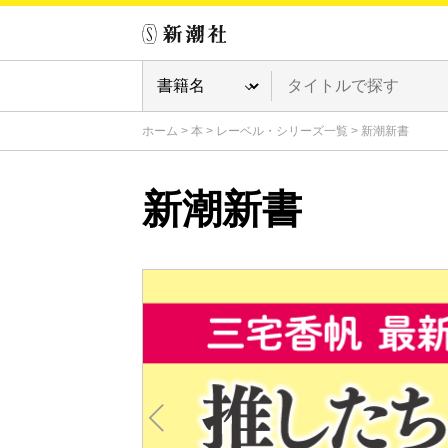
ホーム
>
本
>
レーベル・シリーズ一覧
>
新潮新書
新潮新書