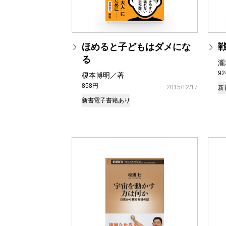
ほめると子どもはダメにな
る
瀧
9
榎本博明／著
858円
2015/12/17
新
新書
電子書籍あり