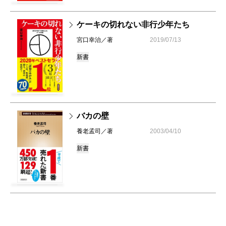
ケーキの切れない非行少年たち
宮口幸治／著
2019/07/13
新書
バカの壁
養老孟司／著
2003/04/10
新書