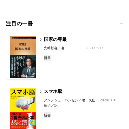
注目の一冊
国家の尊厳
先崎彰容／著
2021/05/17
新書
スマホ脳
アンデシュ・ハンセン／著、久山
2020/11/18
葉子／訳
新書