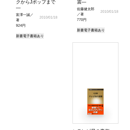
クからJポップまで
震―
―
佐藤健太郎
2010/01/18
／著
富澤一誠／
2010/01/18
770円
著
924円
新書
電子書籍あり
新書
電子書籍あり