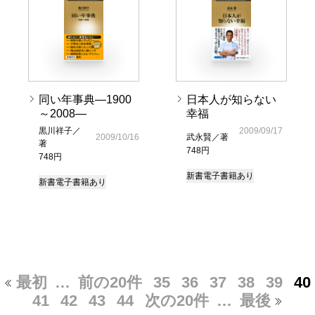
同い年事典―1900
日本人が知らない
～2008―
幸福
黒川祥子／
2009/09/17
2009/10/16
武永賢／著
著
748円
748円
新書
電子書籍あり
新書
電子書籍あり
最初
…
前の20件
35
36
37
38
39
40
41
42
43
44
次の20件
…
最後