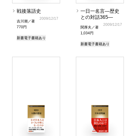
戦後落語史
一日一名言―歴史
との対話365―
2009/12/17
吉川潮／著
2009/12/17
770円
関厚夫／著
1,034円
新書
電子書籍あり
新書
電子書籍あり