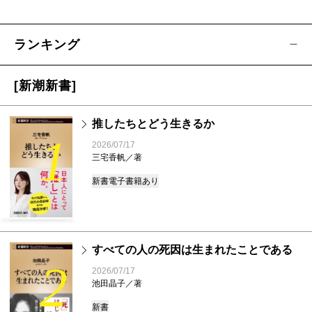
ランキング
[新潮新書]
推したちとどう生きるか
1
2026/07/17
三宅香帆／著
新書
電子書籍あり
すべての人の死因は生まれたことである
2
2026/07/17
池田晶子／著
新書