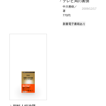
テレビ局の裏側
中川勇樹／
2009/12/17
著
770円
新書
電子書籍あり