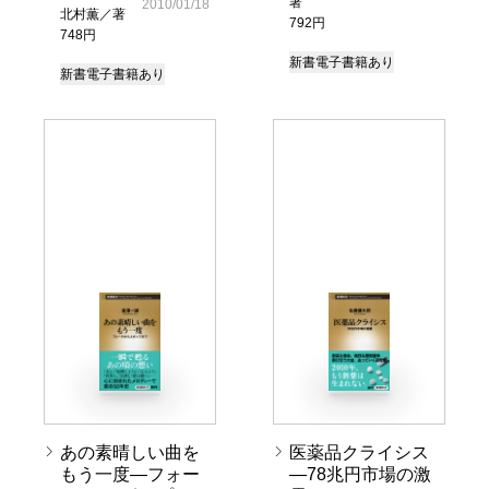
著
2010/01/18
北村薫／著
792円
748円
新書
電子書籍あり
新書
電子書籍あり
あの素晴しい曲を
医薬品クライシス
もう一度―フォー
―78兆円市場の激