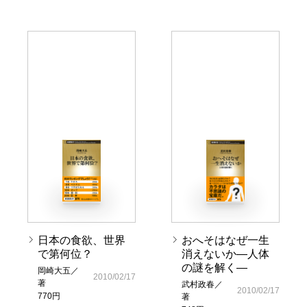
日本の食欲、世界
おへそはなぜ一生
で第何位？
消えないか―人体
の謎を解く―
岡崎大五／
2010/02/17
著
武村政春／
2010/02/17
770円
著