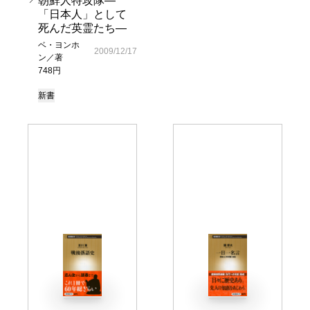
朝鮮人特攻隊―
「日本人」として
死んだ英霊たち―
ベ・ヨンホ
2009/12/17
ン／著
748円
新書