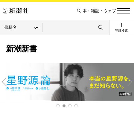
本・雑誌・ウェブ
詳細検索
新潮新書
Pre
Ne
v
xt