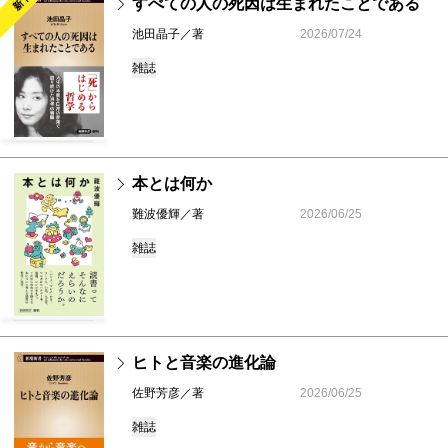
新刊
すべての人の死因は生まれたことである
池田晶子／著
2026/07/24
雑誌
本とは何か
難波優輝／著
2026/06/25
雑誌
ヒトと音楽の進化論
佐野芳彦／著
2026/06/25
雑誌