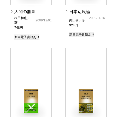
人間の器量
日本辺境論
福田和也／
2009/11/16
2009/12/01
内田樹／著
著
924円
748円
新書
電子書籍あり
新書
電子書籍あり