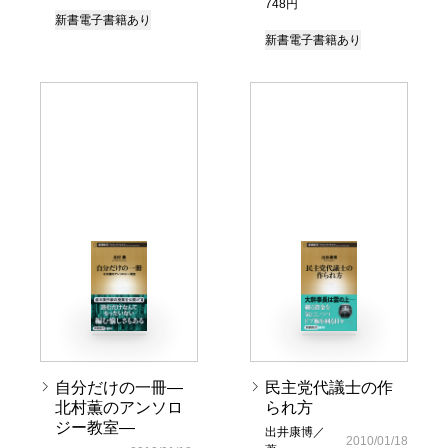
748円
新書
電子書籍あり
新書
電子書籍あり
自分だけの一冊―
民主党代議士の作
北村薫のアンソロ
られ方
ジー教室―
出井康博／
2010/01/18