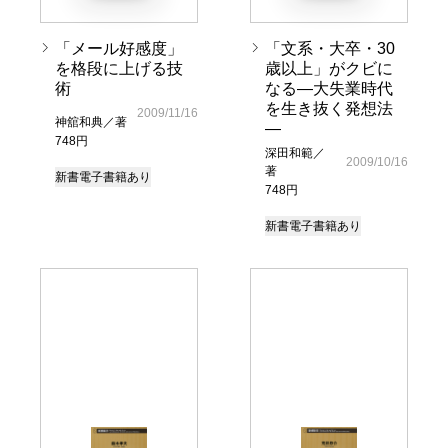
「メール好感度」
「文系・大卒・30
を格段に上げる技
歳以上」がクビに
術
なる―大失業時代
を生き抜く発想法
2009/11/16
神舘和典／著
―
748円
深田和範／
2009/10/16
著
新書
電子書籍あり
748円
新書
電子書籍あり