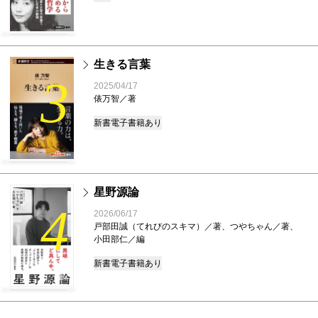
生きる言葉
3
2025/04/17
俵万智／著
新書
電子書籍あり
星野源論
4
2026/06/17
戸部田誠（てれびのスキマ）／著、つやちゃん／著、
小田部仁／編
新書
電子書籍あり