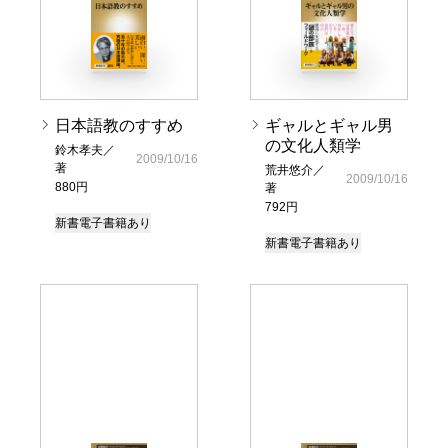
日本語教のすすめ
ギャルとギャル男
の文化人類学
鈴木孝夫／
2009/10/16
著
荒井悠介／
2009/10/16
880円
著
792円
新書
電子書籍あり
新書
電子書籍あり