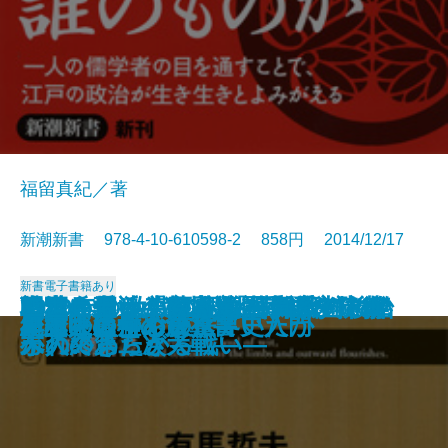
福留真紀／著
新潮新書 978-4-10-610598-2 858円 2014/12/17
新書
電子書籍あり
本当に偉いのか―あまのじゃく偉
日本を愛した植民地―南洋パラオ
戦犯を救え―BC級「横浜裁判」秘
将軍と側近―室鳩巣の手紙を読む
1949年の大東亜共栄圏―自主防衛
戦犯の孫―「日本人」はいかに裁
明治めちゃくちゃ物語 維新の後始
二世兵士 激戦の記録―日系アメリ
歴史問題の正解
格差と序列の日本史
戦国夜話
ケンブリッジ数学史探偵
俺の日本史
戦国武将の明暗
史論の復権
歴史をつかむ技法
縄文人に学ぶ
日本人のための世界史入門
卑弥呼は何を食べていたか
「忠臣蔵」の決算書
人伝―
の真実―
録―
―
への終わらざる戦い―
かれてきたか―
末
カ人の第二次大戦―