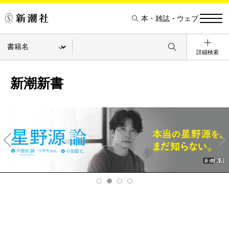
本・雑誌・ウェブ
詳細検索
新潮新書
Pre
Ne
v
xt