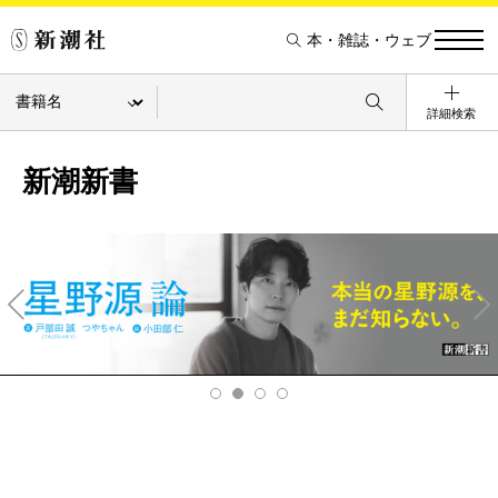
本・雑誌・ウェブ
詳細検索
新潮新書
Pre
Ne
v
xt