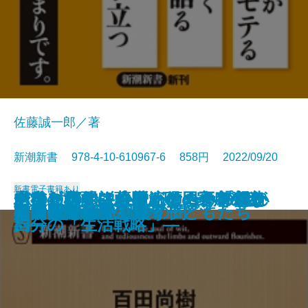
佐藤誠一郎／著
新潮新書 978-4-10-610967-6 858円 2022/09/20
新書
電子書籍あり
水道を救え―AIベンチャー「フラ
バカと無知―人間、この不都合な
その対応では会社が傾く―プロが
山奥ビジネス―一流の田舎を創造
ドキュメント小説 ケーキの切れ
あなたの小説にはたくらみがない
老後の心配はおやめなさい―親と
秀吉を討て―薩摩・明・家康の密
コスパで考える学歴攻略法
プリズン・ドクター
ドーパミン中毒
芸能界誕生
人間の業
人生はそれでも続く
スマホで薬物を買う子どもたち
韓国 超ネット社会の闇
ストレス脳
松田聖子の誕生
韓国民主政治の自壊
桑田佳祐論
クタ」の挑戦―
生きもの―
教える危機管理教室―
する―
ない非行少年たちのカルテ
―超実践的創作講座―
自分の「生活戦略」―
約―