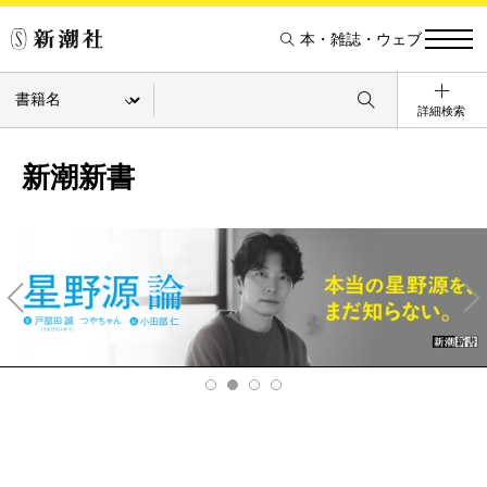
本・雑誌・ウェブ
詳細検索
新潮新書
Pre
Ne
v
xt