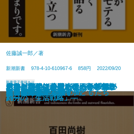
佐藤誠一郎／著
新潮新書 978-4-10-610967-6 858円 2022/09/20
新書
電子書籍あり
水道を救え―AIベンチャー「フラ
バカと無知―人間、この不都合な
その対応では会社が傾く―プロが
山奥ビジネス―一流の田舎を創造
ドキュメント小説 ケーキの切れ
あなたの小説にはたくらみがない
老後の心配はおやめなさい―親と
秀吉を討て―薩摩・明・家康の密
コスパで考える学歴攻略法
プリズン・ドクター
ドーパミン中毒
芸能界誕生
人間の業
人生はそれでも続く
スマホで薬物を買う子どもたち
韓国 超ネット社会の闇
ストレス脳
松田聖子の誕生
韓国民主政治の自壊
桑田佳祐論
クタ」の挑戦―
生きもの―
教える危機管理教室―
する―
ない非行少年たちのカルテ
―超実践的創作講座―
自分の「生活戦略」―
約―