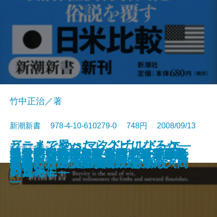
竹中正治／著
新潮新書 978-4-10-610279-0 748円 2008/09/13
ラーメン屋vs.マクドナルド―エ
どこまでやったらクビになるか―
新書
電子書籍あり
〈人使い〉の極意―乱世を生き抜
テレビ番外地―東京12チャンネル
民主党―野望と野合のメカニズム
手ごわい頭脳―アメリカン弁護士
「名医」のウソ―病院で損をしな
気骨の判決―東條英機と闘った裁
ニッポンの評判―世界17カ国最新
地獄の日本兵―ニューギニア戦線
人間の覚悟
先生と生徒の恋愛問題
迷惑メールは誰が出す？
源氏物語ものがたり
だから混浴はやめられない
コノミストが読み解く日米の深層
新書で入門 宮沢賢治のちから
文豪たちの大陸横断鉄道
サラリーマンのための労働法入門
新書で入門 ジャズの鉄板50枚＋α
昭和史の逆説
世紀のラブレター
いた知将の至言―
の奇跡―
―
の思考法―
いために―
判官―
レポート―
の真相―
―
―