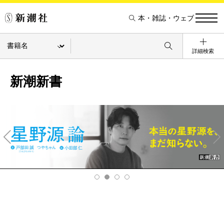
本・雑誌・ウェブ
詳細検索
新潮新書
Pre
Ne
v
xt