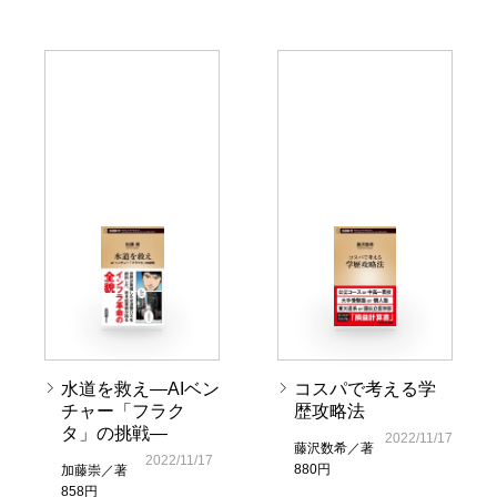
水道を救え―AIベン
コスパで考える学
チャー「フラク
歴攻略法
タ」の挑戦―
2022/11/17
藤沢数希／著
2022/11/17
880円
加藤崇／著
858円