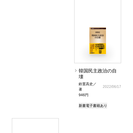
韓国民主政治の自
壊
鈴置高史／
2022/06/17
著
946円
新書
電子書籍あり