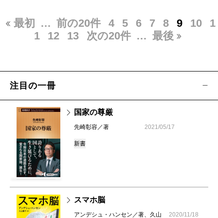
最初
…
前の20件
4
5
6
7
8
9
10
1
1
12
13
次の20件
…
最後
注目の一冊
国家の尊厳
先崎彰容／著
2021/05/17
新書
スマホ脳
アンデシュ・ハンセン／著、久山
2020/11/18