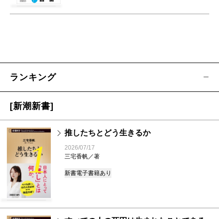
ランキング
[新潮新書]
推したちとどう生きるか
1
2026/07/17
三宅香帆／著
新書
電子書籍あり