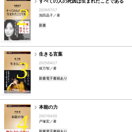
すべての人の死因は生まれたことである
2
2026/07/17
池田晶子／著
新書
生きる言葉
3
2025/04/17
俵万智／著
新書
電子書籍あり
本能の力
4
2007/04/20
戸塚宏／著
新書
電子書籍あり