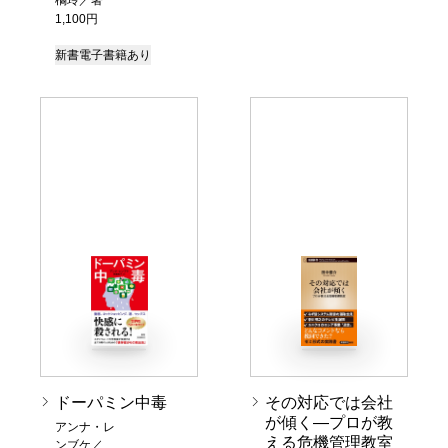
橘玲／著
1,100円
新書
電子書籍あり
ドーパミン中毒
その対応では会社
が傾く―プロが教
アンナ・レ
える危機管理教室
ンブケ／