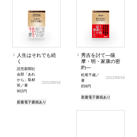
人生はそれでも続
秀吉を討て―薩
く
摩・明・家康の密
約―
読売新聞社
会部「あれ
松尾千歳／
2022/08/18
から」取材
著
2022/08/18
班／著
858円
902円
新書
電子書籍あり
新書
電子書籍あり