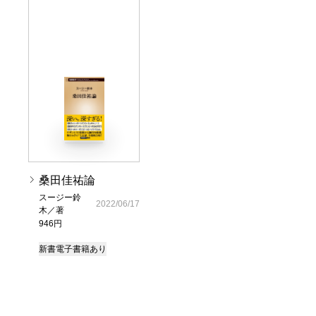
桑田佳祐論
スージー鈴
2022/06/17
木／著
946円
新書
電子書籍あり