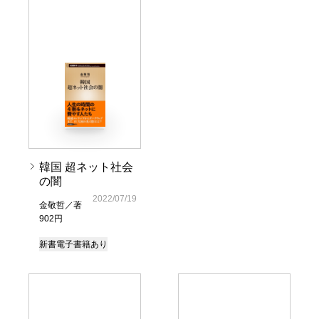
韓国 超ネット社会
の闇
2022/07/19
金敬哲／著
902円
新書
電子書籍あり