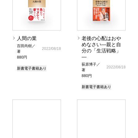
人間の業
老後の心配はおや
めなさい―親と自
百田尚樹／
2022/08/18
分の「生活戦略」
著
―
880円
荻原博子／
2022/08/18
新書
電子書籍あり
著
880円
新書
電子書籍あり