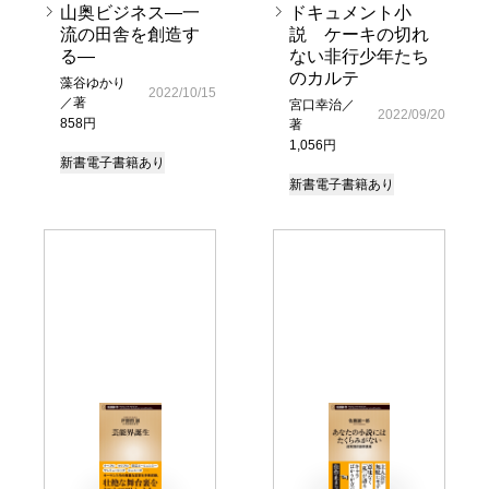
山奥ビジネス―一
ドキュメント小
流の田舎を創造す
説 ケーキの切れ
る―
ない非行少年たち
のカルテ
藻谷ゆかり
2022/10/15
／著
宮口幸治／
2022/09/20
858円
著
1,056円
新書
電子書籍あり
新書
電子書籍あり