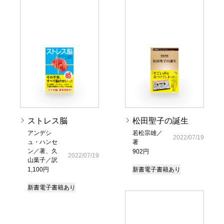
ストレス脳
松田聖子の誕生
アンデシ
若松宗雄／
2022/07/19
ュ・ハンセ
著
ン／著、久
902円
2022/07/19
山葉子／訳
1,100円
新書
電子書籍あり
新書
電子書籍あり