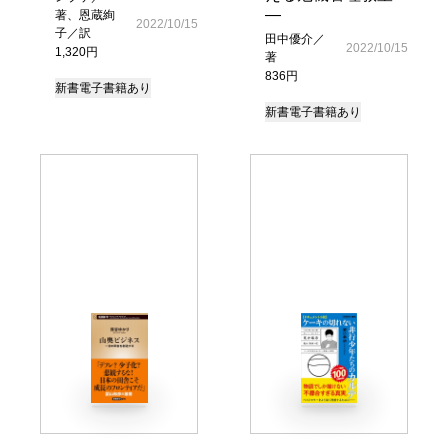
―
著、恩蔵絢
2022/10/15
子／訳
田中優介／
2022/10/15
1,320円
著
836円
新書
電子書籍あり
新書
電子書籍あり