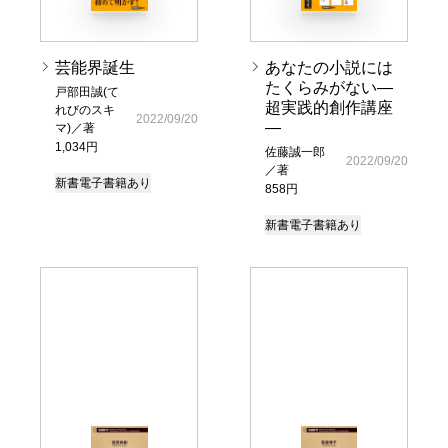
芸能界誕生
あなたの小説には
たくらみがない―
戸部田誠(て
超実践的創作講座
れびのスキ
2022/09/20
―
マ)／著
1,034円
佐藤誠一郎
2022/09/20
／著
新書
電子書籍あり
858円
新書
電子書籍あり