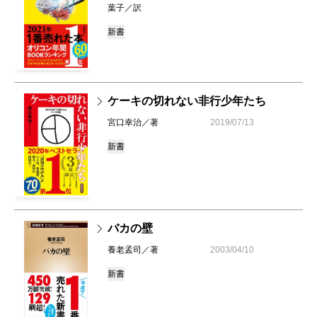
葉子／訳
新書
ケーキの切れない非行少年たち
宮口幸治／著
2019/07/13
新書
バカの壁
養老孟司／著
2003/04/10
新書