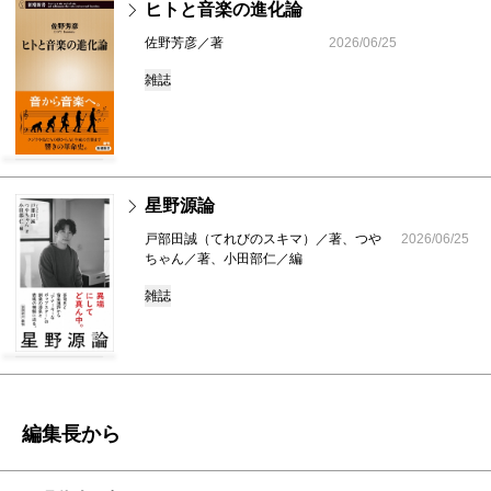
ヒトと音楽の進化論
佐野芳彦／著
2026/06/25
雑誌
星野源論
戸部田誠（てれびのスキマ）／著、つや
2026/06/25
ちゃん／著、小田部仁／編
雑誌
編集長から