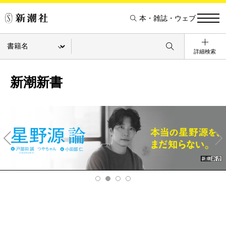
本・雑誌・ウェブ
詳細検索
新潮新書
Pre
Ne
v
xt