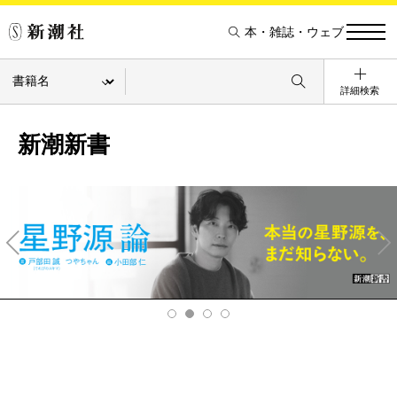
本・雑誌・ウェブ
詳細検索
新潮新書
Pre
Ne
v
xt