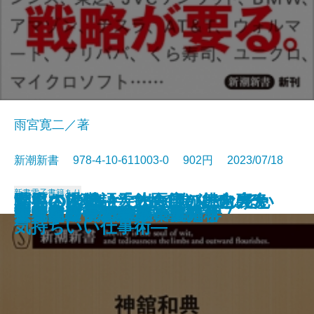
雨宮寛二／著
新潮新書 978-4-10-611003-0 902円 2023/07/18
新書
電子書籍あり
お客さん物語―飲食店の舞台裏と
がんの消滅―天才医師が挑む光免
聞いてはいけない―スルーしてい
世界のDXはどこまで進んでいる
幸福な退職―「その日」に向けた
男と女―恋愛の落とし前―
過剰反応な人たち
国家は巨大ITに勝てるのか
新版 メディアとテロリズム
ウクライナのサイバー戦争
言い訳するブッダ
不道徳ロック講座
スサノヲの正体
キャリア弱者の成長戦略
ウクライナ戦争の軍事分析
学習院女子と皇室
フィリピンパブ嬢の経済学
世界史の中のヤバい女たち
交通崩壊
失礼な一言
料理人の本音―
疫療法―
い職場言葉―
か
気持ちいい仕事術―